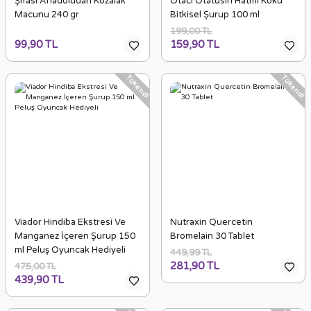
Şifası Anadoludan Kozalak
Otacı Otatusin Hatmi Kökü
Macunu 240 gr
Bitkisel Şurup 100 ml
199,00 TL
99,90 TL
159,90 TL
Tükendi
Tükendi
Viador Hindiba Ekstresi Ve
Nutraxin Quercetin
Manganez İçeren Şurup 150
Bromelain 30 Tablet
ml Peluş Oyuncak Hediyeli
449,99 TL
281,90 TL
475,00 TL
439,90 TL