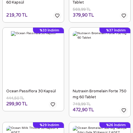
60 Kapsül
Tablet
569,99 TL
219,70 TL
379,90 TL
%33
İndirim
%37
İndirim
Ocean Passiflora 30 Kapsül
Nutraxin Bromelain Forte 750
mg 60 Tablet
444,50 TL
299,90 TL
749,99 TL
472,90 TL
%29
İndirim
%26
İndirim