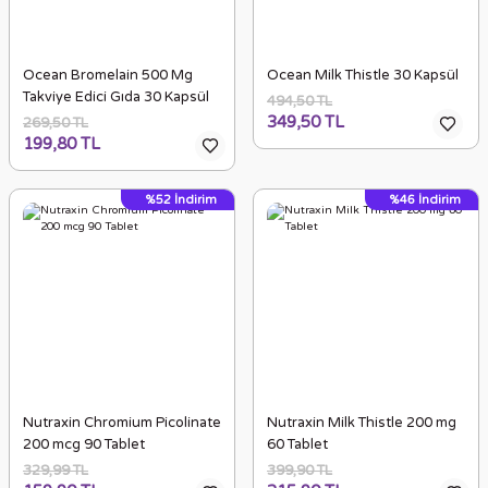
Ocean Bromelain 500 Mg
Ocean Milk Thistle 30 Kapsül
Takviye Edici Gıda 30 Kapsül
494,50 TL
349,50 TL
269,50 TL
199,80 TL
%52
İndirim
%46
İndirim
Nutraxin Chromium Picolinate
Nutraxin Milk Thistle 200 mg
200 mcg 90 Tablet
60 Tablet
329,99 TL
399,90 TL