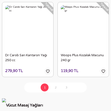
Tükendi
Tükendi
Dr Carob Sarı Kantaron Yağı
Woops Plus Kozalak Macunu
250 cc
240 gr
279,90 TL
119,90 TL
1
2
3
Vücut Masaj Yağları