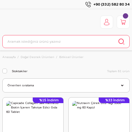
+90 (332) 582 80 34
Anasayfa
Doğal Destek Ürünleri
Bitkisel Ürünler
Stoktakiler
Toplam 61 ürün
%15
İndirim
%33
İndirim