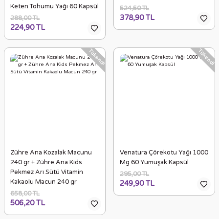
Keten Tohumu Yağı 60 Kapsül
524,50 TL
378,90 TL
288,00 TL
224,90 TL
Tükendi
Tükendi
Zühre Ana Kozalak Macunu
Venatura Çörekotu Yağı 1000
240 gr + Zühre Ana Kids
Mg 60 Yumuşak Kapsül
Pekmez Arı Sütü Vitamin
295,00 TL
Kakaolu Macun 240 gr
249,90 TL
658,00 TL
506,20 TL