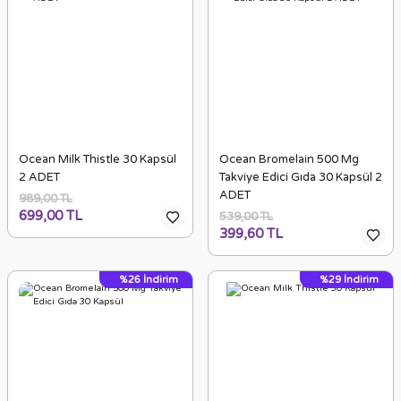
Ocean Milk Thistle 30 Kapsül
Ocean Bromelain 500 Mg
2 ADET
Takviye Edici Gıda 30 Kapsül 2
ADET
989,00 TL
699,00 TL
539,00 TL
399,60 TL
%26
İndirim
%29
İndirim