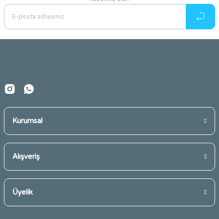
Ürün resmi kalitesiz, bozuk veya görüntülenemiyor.
Ürün açıklamasında eksik bilgiler bulunuyor.
Ürün bilgilerinde hatalar bulunuyor.
Ürün fiyatı diğer sitelerden daha pahalı.
Bu ürüne benzer farklı alternatifler olmalı.
Kurumsal
Gönder
Alışveriş
Üyelik