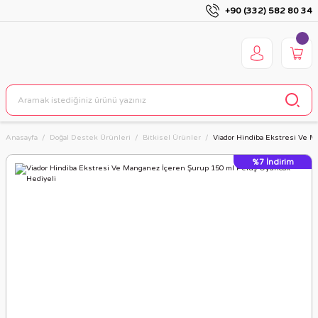
+90 (332) 582 80 34
Anasayfa
Doğal Destek Ürünleri
Bitkisel Ürünler
Viador Hindiba Ekstresi Ve 
%7
İndirim