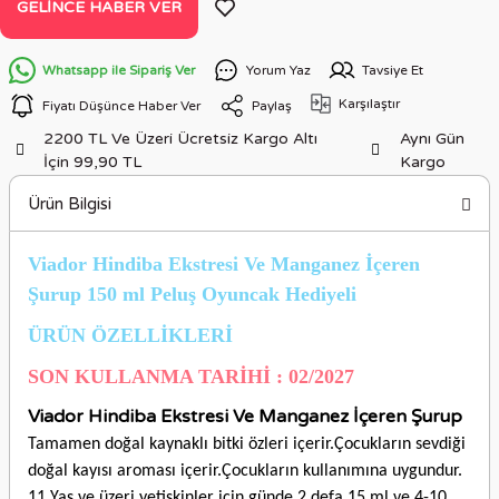
GELINCE HABER VER
Whatsapp ile Sipariş Ver
Yorum Yaz
Tavsiye Et
Karşılaştır
Fiyatı Düşünce Haber Ver
Paylaş
2200 TL Ve Üzeri Ücretsiz Kargo Altı
Aynı Gün
İçin 99,90 TL
Kargo
Ürün Bilgisi
Viador Hindiba Ekstresi Ve Manganez İçeren
Şurup 150 ml Peluş Oyuncak Hediyeli
ÜRÜN ÖZELLİKLERİ
SON KULLANMA TARİHİ : 02/2027
Viador Hindiba Ekstresi Ve Manganez İçeren Şurup
Tamamen doğal kaynaklı bitki özleri içerir.Çocukların sevdiği
doğal kayısı aroması içerir.Çocukların kullanımına uygundur.
11 Yaş ve üzeri yetişkinler için günde 2 defa 15 ml ve 4-10