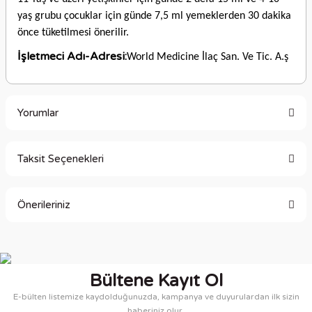
yaş grubu çocuklar için günde 7,5 ml yemeklerden 30 dakika
önce tüketilmesi önerilir.
İşletmeci Adı-Adresi:
World Medicine İlaç San. Ve Tic. A.ş
Yorumlar
Taksit Seçenekleri
Bu ürüne ilk yorumu siz yapın!
Önerileriniz
Yorum Yaz
Bu ürünün fiyat bilgisi, resim, ürün açıklamalarında ve diğer
konularda yetersiz gördüğünüz noktaları öneri formunu
kullanarak tarafımıza iletebilirsiniz.
Bültene Kayıt Ol
Görüş ve önerileriniz için teşekkür ederiz.
E-bülten listemize kaydolduğunuzda, kampanya ve duyurulardan ilk sizin
haberiniz olur.