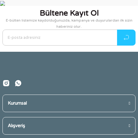
bozulmasına neden olacağından hastayla ilgilenen kişilerin oldukça
hassas bir yaklaşımda bulunmaları gerekir.
Bültene Kayıt Ol
Hastalık süresince iyi bir bakımda bulunmak için kullandığımız ürünler
E-bülten listemize kaydolduğunuzda, kampanya ve duyurulardan ilk sizin
de bu doğrultuda önemlidir. Kullanacağımız yara bantlarından,
hasta
haberiniz olur.
bezlerinden
kompresslere kadar tüm ürünler hastayı temiz tutmayı
amaçlarken aynı zamanda pratiklik te sağlar. Kullan at
hasta
bezlerinden
faydalanarak sadece yatan hastaların değil ayaklı hastaların
veya idrar tutamama sorunu olan yaşlıların daha rahat hareket etmeleri
sağlanabilir.
Yara bantları, kompressler,
kadın ve erkek hasta bezleri
bu özellikleri
dolayısıyla önemli bir ihtiyaçtır ve tedarik edilmezse bu ihtiyaçlar
dolayısıyla hastalar zorluk yaşayabilir.
Sık kullanılan bu tür ürünlerde fiyat faktörü de oldukça önemlidir. Uzun
süren bir hastalık döneminde veya yaşlıların bu ürünleri günlük kullanım
gereksinimlerinde tedarik edilecek ürünlerin fiyatları uygun olarak
Kurumsal
bütçenize zarar vermemelidir. Pek çok konuda olduğu gibi bu konuda da
sayfamızda uygun fiyata bulabileceğiniz ürün çeşitlerimizi sizler için
sunuyoruz.
Alışveriş