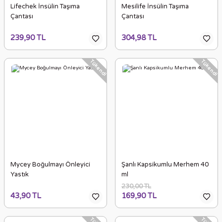
Lifechek İnsülin Taşıma
Mesilife İnsülin Taşıma
Çantası
Çantası
239,90 TL
304,98 TL
Tükendi
Tükendi
Mycey Boğulmayı Önleyici
Şanlı Kapsikumlu Merhem 40
Yastık
ml
230,00 TL
43,90 TL
169,90 TL