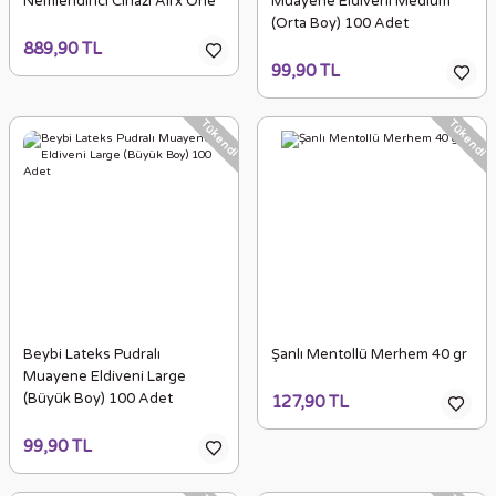
Nemlendirici Cihazı Airx One
Muayene Eldiveni Medium
(Orta Boy) 100 Adet
889,90 TL
99,90 TL
Tükendi
Tükendi
Beybi Lateks Pudralı
Şanlı Mentollü Merhem 40 gr
Muayene Eldiveni Large
(Büyük Boy) 100 Adet
127,90 TL
99,90 TL