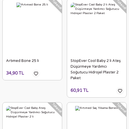
Tükendi
Tükendi
Artımed Bone 25 li
StopEver Cool Baby 2 li Ateş
Düşürmeye Yardımcı
Soğutucu Hidrojel Plaster 2
34,90 TL
Paket
60,91 TL
Tükendi
Tükendi