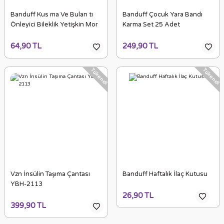
Banduff Kus ma Ve Bulan tı
Banduff Çocuk Yara Bandı
Önleyici Bileklik Yetişkin Mor
Karma Set 25 Adet
64,90 TL
249,90 TL
Tükendi
Tükendi
Vzn İnsülin Taşıma Çantası
Banduff Haftalık İlaç Kutusu
YBH-2113
26,90 TL
399,90 TL