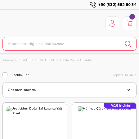
+90 (332) 582 80 34
Anasayfa
SAĞLIK VE MEDİKAL
Hasta Bakım Ürünleri
Stoktakiler
Toplam 30 ürün
%16
İndirim