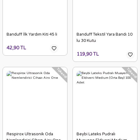
Banduff İlk Yardım Kiti 45 li
Banduff Tekstil Yara Bandı 10
lu 30 Kutu
42,90 TL
119,90 TL
Tükendi
Tükendi
Respirox Ultrasonik Oda
Beybi Lateks Pudralı