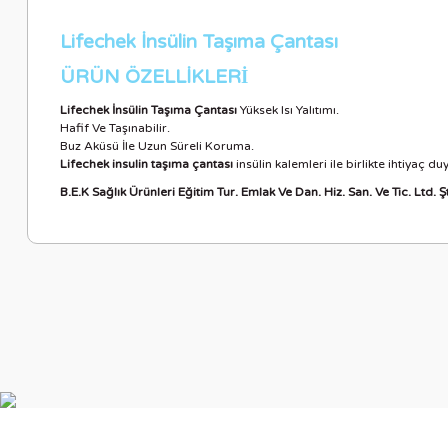
Lifechek İnsülin Taşıma Çantası
ÜRÜN ÖZELLİKLER
İ
Lifechek İnsülin Taşıma Çantası
Yüksek Isı Yalıtımı.
Hafif Ve Taşınabilir.
Buz Aküsü İle Uzun Süreli Koruma.
Lifechek insulin taşıma çantası
insülin kalemleri ile birlikte ihtiyaç 
B.E.K Sağlık Ürünleri Eğitim Tur. Emlak Ve Dan. Hiz. San. Ve Tic. Ltd. Şt
Bu ürünün fiyat bilgisi, resim, ürün açıklamalarında ve diğer ko
Görüş ve önerileriniz için teşekkür ederiz.
Ürün resmi kalitesiz, bozuk veya görüntülenemiyor.
Ürün açıklamasında eksik bilgiler bulunuyor.
Ürün bilgilerinde hatalar bulunuyor.
Ürün fiyatı diğer sitelerden daha pahalı.