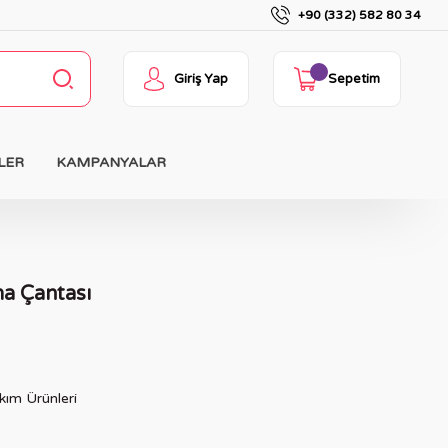
+90 (332) 582 80 34
Giriş Yap
Sepetim
LER
KAMPANYALAR
ma Çantası
ım Ürünleri