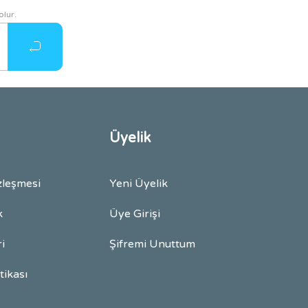
olur.
Üyelik
zleşmesi
Yeni Üyelik
k
Üye Girişi
ri
Şifremi Unuttum
itikası