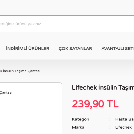
İNDİRİMLİ ÜRÜNLER
ÇOK SATANLAR
AVANTAJLI SET
k İnsülin Taşıma Çantası
Lifechek İnsülin Taşı
239,90 TL
Kategori
Hasta Bak
Marka
Lifechek