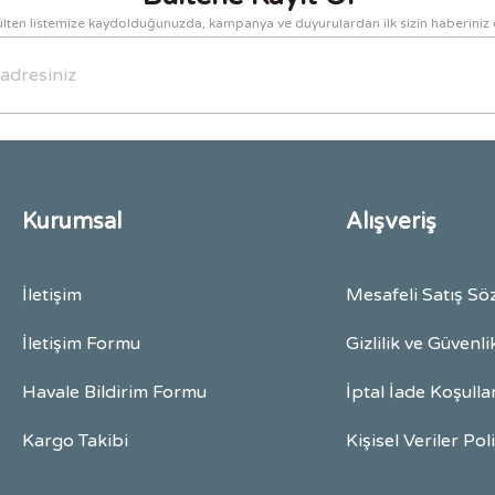
lten listemize kaydolduğunuzda, kampanya ve duyurulardan ilk sizin haberiniz 
Gönder
Kurumsal
Alışveriş
İletişim
Mesafeli Satış Sö
İletişim Formu
Gizlilik ve Güvenli
Havale Bildirim Formu
İptal İade Koşulla
Kargo Takibi
Kişisel Veriler Pol