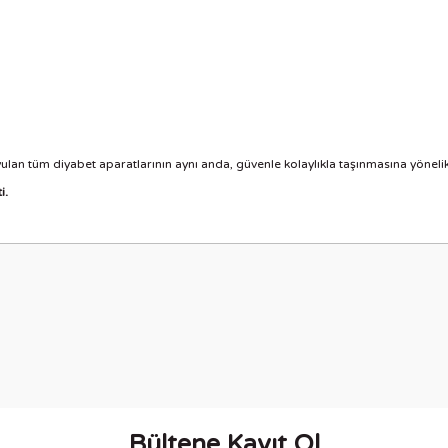
duyulan tüm diyabet aparatlarının aynı anda, güvenle kolaylıkla taşınmasına yönelik
i.
nularda yetersiz gördüğünüz noktaları öneri formunu kullanarak tarafımıza i
Bu ürüne ilk yorumu siz yapın!
Yorum Yaz
Bültene Kayıt Ol