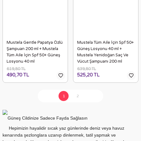
Mustela Gentle Papatya Özlü
Mustela Tüm Aile İçin Spf 50+
Şampuan 200 ml + Mustela
Güneş Losyonu 40 ml +
Tüm Aile İçin Spf 50+ Güneş
Mustela Yenidoğan Saç Ve
Losyonu 40 ml
Vücut Şampuanı 200 ml
619,80 TL
639,80 TL
490,70 TL
525,20 TL
1
2
Güneş Cildinize Sadece Fayda Sağlasın
Hepimizin hayalidir sıcak yaz günlerinde deniz veya havuz
kenarında şezlonglara uzanıp dinlenmek, tatil yapmak ve