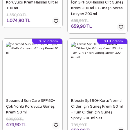
Koruyucu Krem Hassas Ciltler
İçin SPF 50 Hassas Cilt Güneş
100 mL
Kremi 200 ml + Güneş Sonrası
Losyon 200 ml
1.350,00 TL
1.074,90 TL
699,99 TL
659,90 TL
%32
İndirim
%18
İndirim
Sebamed Sun Care SPF 50+
Bioxcin Spf 50+ Kuru/Normal
Çok Yönlü Koruyucu Güneş
Ciltler İçin Güneş Kremi 50 ml
Kremi 50 ml
+ Tüm Ciltler İçin Güneş
Spreyi 200 ml Set
699,99 TL
474,90 TL
799,99 TL