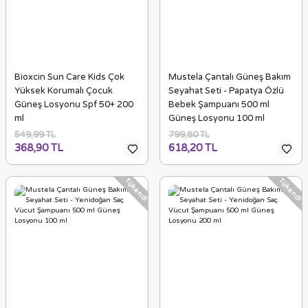
Bioxcin Sun Care Kids Çok
Mustela Çantalı Güneş Bakım
Yüksek Korumalı Çocuk
Seyahat Seti - Papatya Özlü
Güneş Losyonu Spf 50+ 200
Bebek Şampuanı 500 ml
ml
Güneş Losyonu 100 ml
549,99 TL
799,80 TL
368,90 TL
618,20 TL
Tükendi
Tükendi