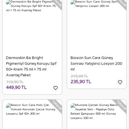
Tükendi
Tükendi
Dermoskin Be Bright
Bioxcin Sun Care Güneş
Pigmentyl Güneş Koruyu Spf
Sonrası Yatıştırıcı Losyon 200
50+ Krem 75 ml + 75 ml
ml
Avantaj Paket
349,99 TL
235,90 TL
749,90 TL
449,90 TL
Tükendi
Tükendi