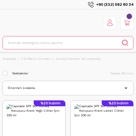
+90 (332) 582 80 34
Anasayfa
Cilt Bakım Ürünleri
Güneş Kremleri Ve Losyonları
Stoktakiler
Toplam 50 ürün
%20
İndirim
%20
İndirim