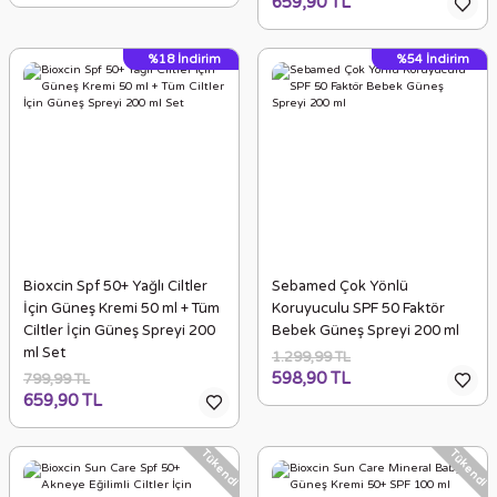
659,90 TL
%18
İndirim
%54
İndirim
Bioxcin Spf 50+ Yağlı Ciltler
Sebamed Çok Yönlü
İçin Güneş Kremi 50 ml + Tüm
Koruyuculu SPF 50 Faktör
Ciltler İçin Güneş Spreyi 200
Bebek Güneş Spreyi 200 ml
ml Set
1.299,99 TL
598,90 TL
799,99 TL
659,90 TL
Tükendi
Tükendi