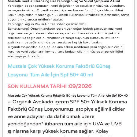
Mustela Gentle Cleansing Gel Yenidoğan Saç Ve Vücut Şampuanı 200 ml
Yenidoğan bebek şampuanı, yeni doğanların ve çocukların yüzünü, vücudunu
ve saçını temizler. Organik avokado içeren hassas formülü çocukların cildini
korur. Doğumdan itibaren günlük olarak kullanılabilir.Yüksek toleranslıdır, banyo
suyunun kurutucu etkilerini azaltır.
Yenidoğan Yoğun Bakım Ünitesi'nden çıkanlar dahil.
Banyo zamanı? Organik avokado içeren yenidoğan bebek şampuanımız, yeni
doğanların ve çocukların cildini ve saç derisini hassas ve etkili bir şekilde
temizler. Bebeğin cildini rahatlatır ve banyo suyunun kurutucu etkilerini
azaltırken, bebeğin cildinde benzersiz ve hoş bir koku bırakır.
Organik avokadodan elde edilen ana etken maddemiz yeni doğanların cildini
korur ve yeni doğanların kıymetli ama kırılgan cildinin hücresel zenginliğini
korumaya yardımcı olur.
Mustela Çok Yüksek Koruma Faktörlü Güneş
Losyonu Tüm Aile İçin Spf 50+ 40 ml
09/2026
SON KULLANMA TARİHİ :
Mustela Çok Yüksek Koruma Faktörlü Güneş Losyonu Tüm Aile İçin Spf 50+ 40
Organik Avokado içeren SPF 50+ Yüksek Koruma
ml
Faktörlü Güneş Losyonumuz, atopiye eğilimli ciltler
ve anne adayları da dahil olmak üzere
yenidoğandan* itibaren tüm aile için UVA ve UVB
ışınlarına karşı yüksek koruma sağlar. Kolay