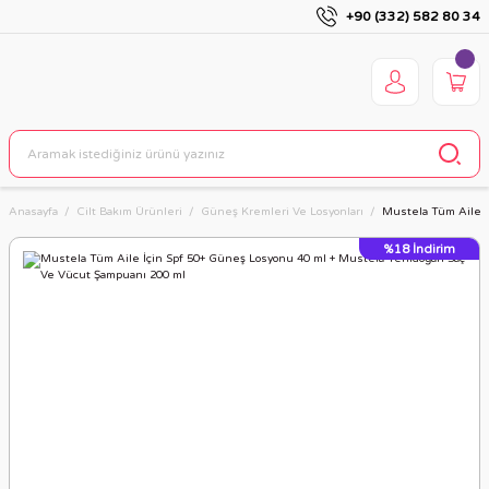
+90 (332) 582 80 34
Anasayfa
Cilt Bakım Ürünleri
Güneş Kremleri Ve Losyonları
Mustela Tüm Aile İ
%18
İndirim