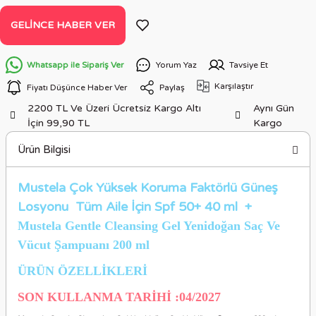
GELINCE HABER VER
Whatsapp ile Sipariş Ver
Yorum Yaz
Tavsiye Et
Karşılaştır
Fiyatı Düşünce Haber Ver
Paylaş
2200 TL Ve Üzeri Ücretsiz Kargo Altı
Aynı Gün
İçin 99,90 TL
Kargo
Ürün Bilgisi
Mustela Çok Yüksek Koruma Faktörlü Güneş
Losyonu Tüm Aile İçin Spf 50+ 40 ml +
Mustela Gentle Cleansing Gel Yenidoğan Saç Ve
Vücut Şampuanı 200 ml
ÜRÜN ÖZELLİKLERİ
SON KULLANMA TARİHİ :04/2027