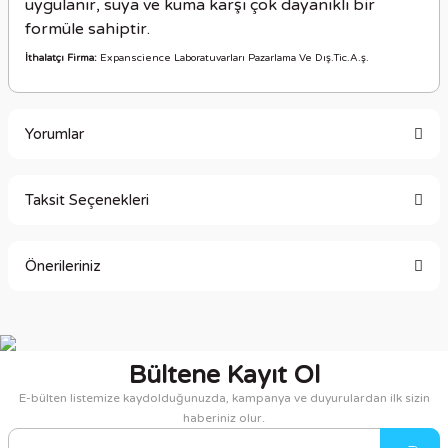
uygulanır, suya ve kuma karşı çok dayanıklı bir
formüle sahiptir.
İthalatçı Firma:
Expanscience Laboratuvarları Pazarlama Ve Dış.Tic.A.ş.
Yorumlar
Taksit Seçenekleri
Bu ürüne ilk yorumu siz yapın!
Önerileriniz
Yorum Yaz
Bu ürünün fiyat bilgisi, resim, ürün açıklamalarında ve diğer
konularda yetersiz gördüğünüz noktaları öneri formunu
kullanarak tarafımıza iletebilirsiniz.
Bültene Kayıt Ol
Görüş ve önerileriniz için teşekkür ederiz.
E-bülten listemize kaydolduğunuzda, kampanya ve duyurulardan ilk sizin
haberiniz olur.
Ürün resmi kalitesiz, bozuk veya görüntülenemiyor.