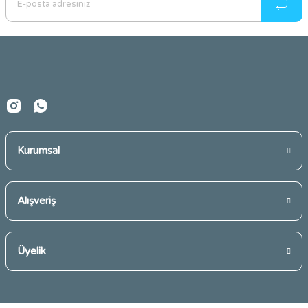
Ürün açıklamasında eksik bilgiler bulunuyor.
Ürün bilgilerinde hatalar bulunuyor.
Ürün fiyatı diğer sitelerden daha pahalı.
Bu ürüne benzer farklı alternatifler olmalı.
Kurumsal
Gönder
Alışveriş
Üyelik