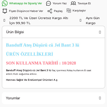
Whatsapp ile Sipariş Ver
Yorum Yaz
Tavsiye Et
Karşılaştır
Fiyatı Düşünce Haber Ver
Paylaş
2200 TL Ve Üzeri Ücretsiz Kargo Altı
Aynı Gün
İçin 99,90 TL
Kargo
Ürün Bilgisi
Banduff Ateş Düşürü cü Jel Bant 3 lü
ÜRÜN ÖZELLİKLER
İ
SON KULLANMA TARİHİ : 10/2028
Banduff Ateş Düşürü cü Jel Bant 3 lü
İlaç içermez.Kolay kullanım.8 saat
etkili.Hızlı soğutma etkisi.
Honnes Sağlık Ve Endüstriyel Ürünleri A.ş
Yorumlar