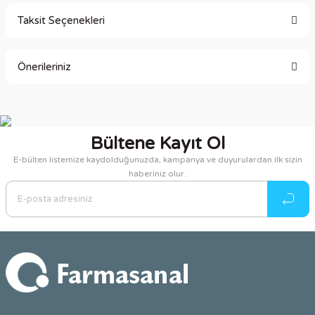
Taksit Seçenekleri
Bu ürüne ilk yorumu siz yapın!
Önerileriniz
Yorum Yaz
Bu ürünün fiyat bilgisi, resim, ürün açıklamalarında ve diğer
konularda yetersiz gördüğünüz noktaları öneri formunu
kullanarak tarafımıza iletebilirsiniz.
Bültene Kayıt Ol
Görüş ve önerileriniz için teşekkür ederiz.
E-bülten listemize kaydolduğunuzda, kampanya ve duyurulardan ilk sizin
haberiniz olur.
Ürün resmi kalitesiz, bozuk veya görüntülenemiyor.
Ürün açıklamasında eksik bilgiler bulunuyor.
Ürün bilgilerinde hatalar bulunuyor.
Ürün fiyatı diğer sitelerden daha pahalı.
Bu ürüne benzer farklı alternatifler olmalı.