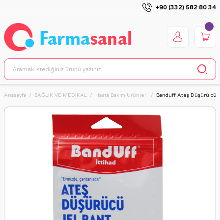
+90 (332) 582 80 34
Anasayfa
SAĞLIK VE MEDİKAL
Hasta Bakım Ürünleri
Banduff Ateş Düşürü cü J