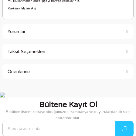
ml. Kullanmadan önce şişeyi hafifçe çalkalayınız.
Kurtsan İalçları A.ş
Yorumlar
Taksit Seçenekleri
Bu ürüne ilk yorumu siz yapın!
Önerileriniz
Yorum Yaz
Bu ürünün fiyat bilgisi, resim, ürün açıklamalarında ve diğer
konularda yetersiz gördüğünüz noktaları öneri formunu
kullanarak tarafımıza iletebilirsiniz.
Bültene Kayıt Ol
Görüş ve önerileriniz için teşekkür ederiz.
E-bülten listemize kaydolduğunuzda, kampanya ve duyurulardan ilk sizin
haberiniz olur.
Ürün resmi kalitesiz, bozuk veya görüntülenemiyor.
Ürün açıklamasında eksik bilgiler bulunuyor.