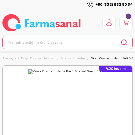
+90 (332) 582 80 34
Anasayfa
Doğal Destek Ürünleri
Bitkisel Ürünler
Otacı Otatusin Hatmi Kökü Bi
%20
İndirim