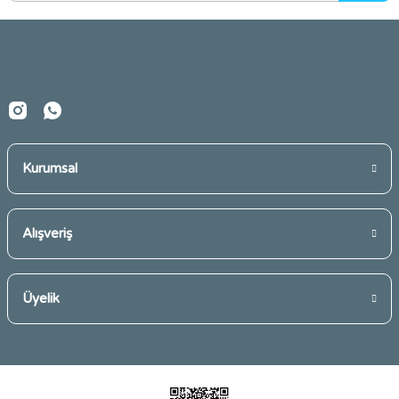
Ürün bilgilerinde hatalar bulunuyor.
Ürün fiyatı diğer sitelerden daha pahalı.
Bu ürüne benzer farklı alternatifler olmalı.
Kurumsal
Gönder
Alışveriş
Üyelik