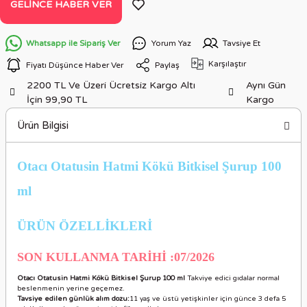
GELINCE HABER VER
Whatsapp ile Sipariş Ver
Yorum Yaz
Tavsiye Et
Karşılaştır
Fiyatı Düşünce Haber Ver
Paylaş
2200 TL Ve Üzeri Ücretsiz Kargo Altı
Aynı Gün
İçin 99,90 TL
Kargo
Ürün Bilgisi
Otacı Otatusin Hatmi Kökü Bitkisel Şurup 100
ml
ÜRÜN ÖZELLİKLER
İ
SON KULLANMA TARİHİ :07/2026
Otacı Otatusin Hatmi Kökü Bitkisel Şurup 100 ml
Takviye edici gıdalar normal
beslenmenin yerine geçemez.
Tavsiye edilen günlük alım dozu:
11 yaş ve üstü yetişkinler için günce 3 defa 5