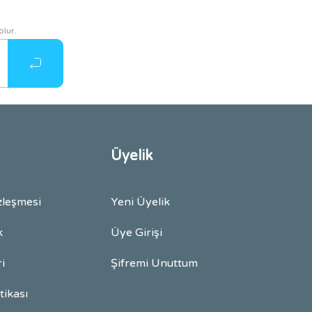
olur.
Üyelik
zleşmesi
Yeni Üyelik
k
Üye Girişi
ri
Şifremi Unuttum
itikası