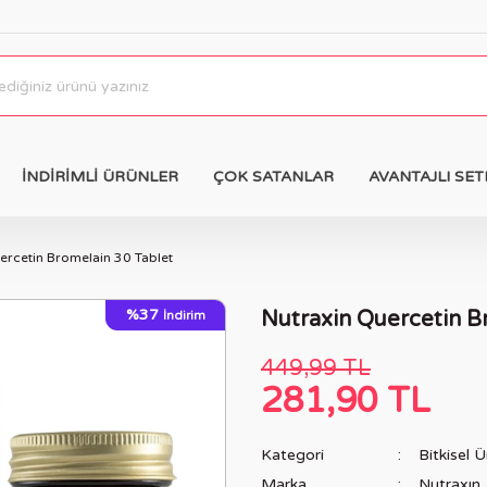
İNDİRİMLİ ÜRÜNLER
ÇOK SATANLAR
AVANTAJLI SET
ercetin Bromelain 30 Tablet
%37
Nutraxin Quercetin B
İndirim
449,99 TL
281,90 TL
Kategori
Bitkisel Ü
Marka
Nutraxın