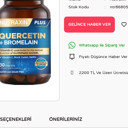
Stok Kodu
ntr8680
GELINCE HABER VER
Whatsapp ile Sipariş Ver
Fiyatı Düşünce Haber Ver
2200 TL Ve Üzeri Ücretsiz
 SEÇENEKLERI
ÖNERILERINIZ