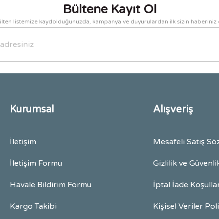
Bültene Kayıt Ol
lten listemize kaydolduğunuzda, kampanya ve duyurulardan ilk sizin haberiniz 
Gönder
Kurumsal
Alışveriş
İletişim
Mesafeli Satış Sö
İletişim Formu
Gizlilik ve Güvenli
Havale Bildirim Formu
İptal İade Koşulla
Kargo Takibi
Kişisel Veriler Pol