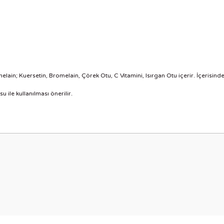
ain; Kuersetin, Bromelain, Çörek Otu, C Vitamini, Isırgan Otu içerir. İçerisinde
u ile kullanılması önerilir.
nularda yetersiz gördüğünüz noktaları öneri formunu kullanarak tarafımıza i
Bu ürüne ilk yorumu siz yapın!
Yorum Yaz