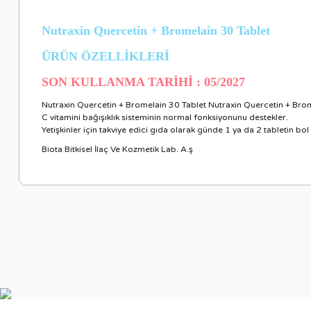
Nutraxin Quercetin + Bromelain 30 Tablet
ÜRÜN ÖZELLİKLERİ
SON KULLANMA TARİHİ : 05/2027
Nutraxin Quercetin + Bromelain 30 Tablet Nutraxin Quercetin + Bromel
C vitamini bağışıklık sisteminin normal fonksiyonunu destekler.
Yetişkinler için takviye edici gıda olarak günde 1 ya da 2 tabletin bol s
Biota Bitkisel İlaç Ve Kozmetik Lab. A.ş
Bu ürünün fiyat bilgisi, resim, ürün açıklamalarında ve diğer ko
Görüş ve önerileriniz için teşekkür ederiz.
Ürün resmi kalitesiz, bozuk veya görüntülenemiyor.
Ürün açıklamasında eksik bilgiler bulunuyor.
Ürün bilgilerinde hatalar bulunuyor.