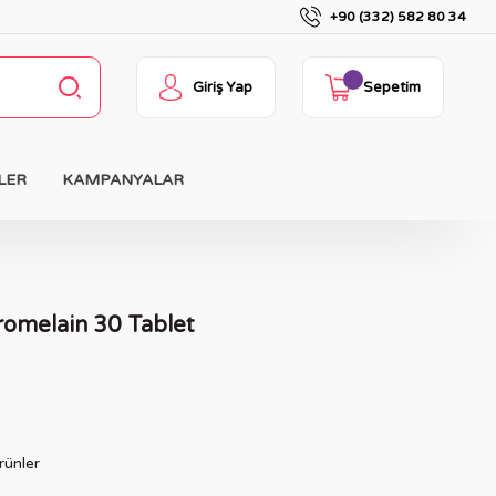
+90 (332) 582 80 34
Giriş Yap
Sepetim
LER
KAMPANYALAR
romelain 30 Tablet
rünler