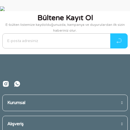
Bültene Kayıt Ol
E-bülten listemize kaydolduğunuzda, kampanya ve duyurulardan ilk sizin
haberiniz olur.
Kurumsal
Alışveriş