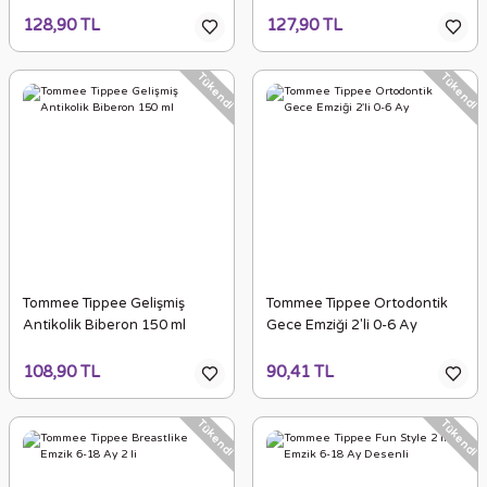
128,90 TL
127,90 TL
Tükendi
Tükendi
Tommee Tippee Gelişmiş
Tommee Tippee Ortodontik
Antikolik Biberon 150 ml
Gece Emziği 2'li 0-6 Ay
108,90 TL
90,41 TL
Tükendi
Tükendi