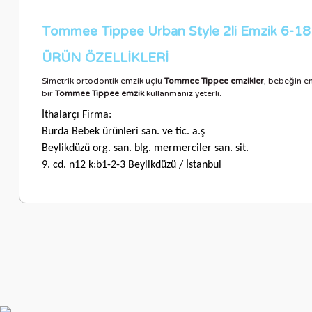
Tommee Tippee Urban Style 2li Emzik 6-18
ÜRÜN ÖZELLİKLERİ
Simetrik ortodontik emzik uçlu
Tommee Tippee emzikler
, bebeğin em
bir
Tommee Tippee emzik
kullanmanız yeterli.
İthalarçı Firma:
Burda Bebek ürünleri san. ve tic. a.ş
Beylikdüzü org. san. blg. mermerciler san. sit.
9. cd. n12 k:b1-2-3 Beylikdüzü / İstanbul
Bu ürünün fiyat bilgisi, resim, ürün açıklamalarında ve diğer ko
Görüş ve önerileriniz için teşekkür ederiz.
Ürün resmi kalitesiz, bozuk veya görüntülenemiyor.
Ürün açıklamasında eksik bilgiler bulunuyor.