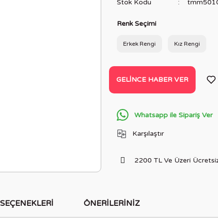
Stok Kodu
tmm501
Renk Seçimi
Erkek Rengi
Kız Rengi
GELINCE HABER VER
Whatsapp ile Sipariş Ver
Karşılaştır
2200 TL Ve Üzeri Ücretsiz
 SEÇENEKLERI
ÖNERILERINIZ