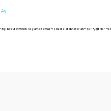
 Ay
ziği kabul etmesini sağlamak amacıyla özel olarak tasarlanmıştır. Çığlıkları ve
nularda yetersiz gördüğünüz noktaları öneri formunu kullanarak tarafımıza i
Bu ürüne ilk yorumu siz yapın!
Yorum Yaz