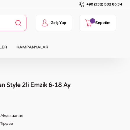
+90 (332) 582 80 34
Giriş Yap
Sepetim
LER
KAMPANYALAR
 Style 2li Emzik 6-18 Ay
Aksesuarları
Tippee