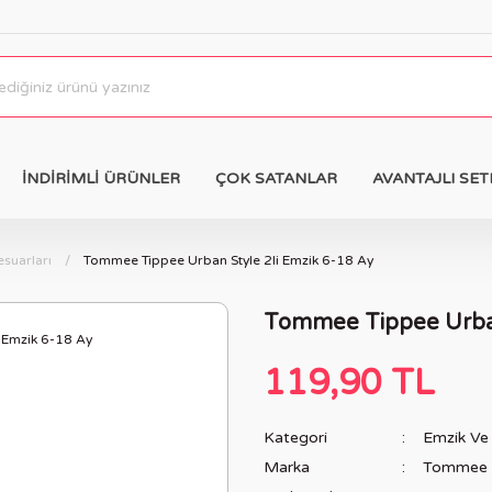
İNDİRİMLİ ÜRÜNLER
ÇOK SATANLAR
AVANTAJLI SET
suarları
Tommee Tippee Urban Style 2li Emzik 6-18 Ay
Tommee Tippee Urban
119,90 TL
Kategori
Emzik Ve 
Marka
Tommee 