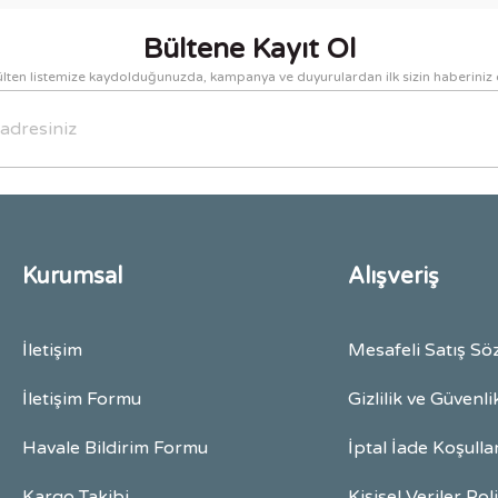
Bültene Kayıt Ol
lten listemize kaydolduğunuzda, kampanya ve duyurulardan ilk sizin haberiniz 
Gönder
Kurumsal
Alışveriş
İletişim
Mesafeli Satış Sö
İletişim Formu
Gizlilik ve Güvenli
Havale Bildirim Formu
İptal İade Koşulla
Kargo Takibi
Kişisel Veriler Pol