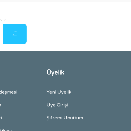
olur.
Üyelik
zleşmesi
Yeni Üyelik
k
Üye Girişi
ri
Şifremi Unuttum
itikası