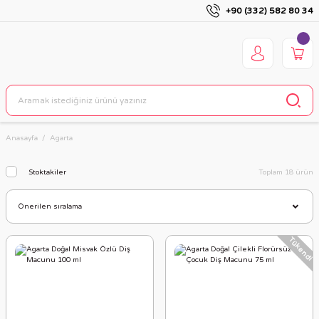
+90 (332) 582 80 34
Anasayfa
Agarta
Stoktakiler
Toplam 18 ürün
Tükendi