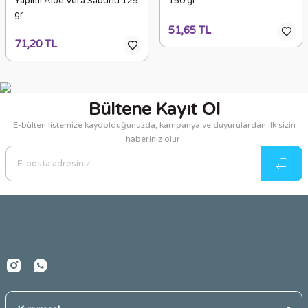
Yapımı Aloe Vera Sabunu 125
150 gr
gr
51,65 TL
71,20 TL
Bültene Kayıt Ol
E-bülten listemize kaydolduğunuzda, kampanya ve duyurulardan ilk sizin
haberiniz olur.