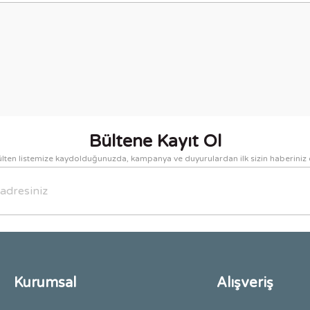
nularda yetersiz gördüğünüz noktaları öneri formunu kullanarak tarafımıza i
Bu ürüne ilk yorumu siz yapın!
Yorum Yaz
Bültene Kayıt Ol
lten listemize kaydolduğunuzda, kampanya ve duyurulardan ilk sizin haberiniz 
Gönder
Kurumsal
Alışveriş