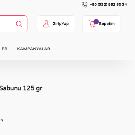
+90 (332) 582 80 34
Giriş Yap
Sepetim
LER
KAMPANYALAR
Sabunu 125 gr
un