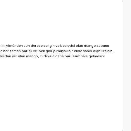
mini yönünden son derece zengin ve besleyici olan mango sabunu
e her zaman parlak ve ipek gibi yumuşak bir cilde sahip olabilirsiniz.
oksidan yer alan mango, cildinizin daha pürüzsüz hale gelmesini