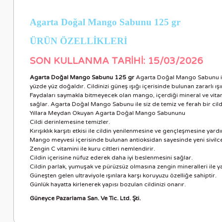
Agarta Doğal Mango Sabunu 125 gr
ÜRÜN ÖZELLİKLER
İ
SON KULLANMA TARİHİ: 15/03/2026
Agarta Doğal Mango Sabunu 125 gr
Agarta Doğal Mango Sabunu ile
yüzde yüz doğaldır. Cildinizi güneş ışığı içerisinde bulunan zararlı ı
Faydaları saymakla bitmeyecek olan mango, içerdiği mineral ve vitam
sağlar. Agarta Doğal Mango Sabunu ile siz de temiz ve ferah bir cilde
Yıllara Meydan Okuyan Agarta Doğal Mango Sabununu
Cildi derinlemesine temizler.
Kırışıklık karşıtı etkisi ile cildin yenilenmesine ve gençleşmesine yard
Mango meyvesi içerisinde bulunan antioksidan sayesinde yeni sivilce 
Zengin C vitamini ile kuru ciltleri nemlendirir.
Cildin içerisine nüfuz ederek daha iyi beslenmesini sağlar.
Cildin parlak, yumuşak ve pürüzsüz olmasına zengin mineralleri ile y
Güneşten gelen ultraviyole ışınlara karşı koruyuzu özelliğe sahiptir.
Günlük hayatta kirlenerek yapısı bozulan cildinizi onarır.
Güneyce Pazarlama San. Ve Tic. Ltd. Şti.