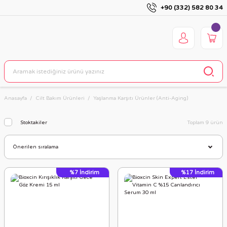
+90 (332) 582 80 34
Anasayfa
Cilt Bakım Ürünleri
Yaşlanma Karşıtı Ürünler (Anti-Aging)
Stoktakiler
Toplam 9 ürün
%7
İndirim
%17
İndirim