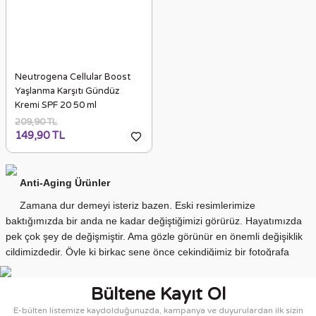
Neutrogena Cellular Boost
Yaşlanma Karşıtı Gündüz
Kremi SPF 20 50 ml
209,90 TL
149,90 TL
Anti-Aging Ürünler
Zamana dur demeyi isteriz bazen. Eski resimlerimize
baktığımızda bir anda ne kadar değiştiğimizi görürüz. Hayatımızda
pek çok şey de değişmiştir. Ama gözle görünür en önemli değişiklik
cildimizdedir. Öyle ki birkaç sene önce çekindiğimiz bir fotoğrafa
baktığımızda bile zamanın yüzümüze yansıttıklarını görerek
cildimizde ne kadar kısa sürede ne kadar çok şeyin değiştiğini fark
Bültene Kayıt Ol
ederiz.
E-bülten listemize kaydolduğunuzda, kampanya ve duyurulardan ilk sizin