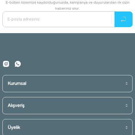
E-bülten listemize kaydolduğunuzda, kampanya ve duyurulardan ilk sizin
haberiniz olur.
Ürün resmi kalitesiz, bozuk veya görüntülenemiyor.
Ürün açıklamasında eksik bilgiler bulunuyor.
Ürün bilgilerinde hatalar bulunuyor.
Ürün fiyatı diğer sitelerden daha pahalı.
Bu ürüne benzer farklı alternatifler olmalı.
Kurumsal
Gönder
Alışveriş
Üyelik