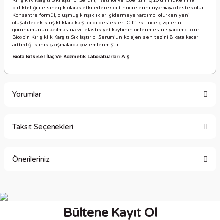
Kırışıklık Karşıtı Sıkılaştırıcı Serum, Retinol ve Coenzim Q10’un mükemmel
birlikteliği ile sinerjik olarak etki ederek cilt hücrelerini uyarmaya destek olur.
Konsantre formül, oluşmuş kırışıklıkları gidermeye yardımcı olurken yeni
oluşabilecek kırışıklıklara karşı cildi destekler. Ciltteki ince çizgilerin
görünümünün azalmasına ve elastikiyet kaybının önlenmesine yardımcı olur.
Bioxcin Kırışıklık Karşıtı Sıkılaştırıcı Serum’un kolajen sen tezini 8 kata kadar
arttırdığı klinik çalışmalarda gözlemlenmiştir.
Biota Bitkisel İlaç Ve Kozmetik Laboratuarları A.ş
Yorumlar
Taksit Seçenekleri
Bu ürüne ilk yorumu siz yapın!
Önerileriniz
Yorum Yaz
Bu ürünün fiyat bilgisi, resim, ürün açıklamalarında ve diğer
konularda yetersiz gördüğünüz noktaları öneri formunu
kullanarak tarafımıza iletebilirsiniz.
Bültene Kayıt Ol
Görüş ve önerileriniz için teşekkür ederiz.