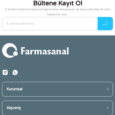
Bültene Kayıt Ol
Görüş ve önerileriniz için teşekkür ederiz.
E-bülten listemize kaydolduğunuzda, kampanya ve duyurulardan ilk sizin
haberiniz olur.
Ürün resmi kalitesiz, bozuk veya görüntülenemiyor.
Ürün açıklamasında eksik bilgiler bulunuyor.
Ürün bilgilerinde hatalar bulunuyor.
Ürün fiyatı diğer sitelerden daha pahalı.
Bu ürüne benzer farklı alternatifler olmalı.
Gönder
Kurumsal
Alışveriş