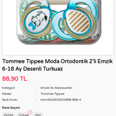
Tommee Tippee Moda Ortodontik 2'li Emzik
6-18 Ay Desenli Turkuaz
88,90 TL
Kategori
Emzik Ve Aksesuarları
Marka
Tommee Tippee
Stok Kodu
tmm5010415333858-858-4
Renk Seçimi
Pembe
Turkuaz
Yeşil