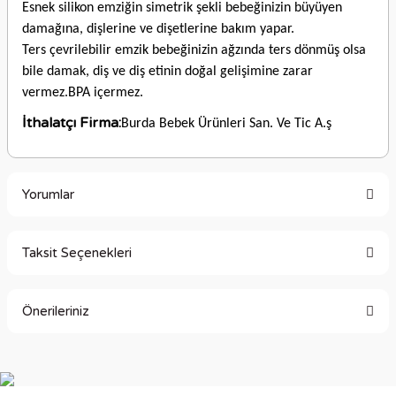
Esnek silikon emziğin simetrik şekli bebeğinizin büyüyen
damağına, dişlerine ve dişetlerine bakım yapar.
Ters çevrilebilir emzik bebeğinizin ağzında ters dönmüş olsa
bile damak, diş ve diş etinin doğal gelişimine zarar
vermez.BPA içermez.
İthalatçı Firma:
Burda Bebek Ürünleri San. Ve Tic A.ş
Yorumlar
Taksit Seçenekleri
Bu ürüne ilk yorumu siz yapın!
Önerileriniz
Yorum Yaz
Bu ürünün fiyat bilgisi, resim, ürün açıklamalarında ve diğer
konularda yetersiz gördüğünüz noktaları öneri formunu
kullanarak tarafımıza iletebilirsiniz.