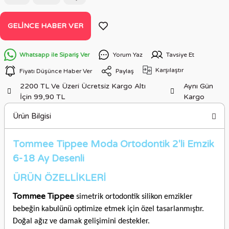
GELINCE HABER VER
Whatsapp ile Sipariş Ver
Yorum Yaz
Tavsiye Et
Karşılaştır
Fiyatı Düşünce Haber Ver
Paylaş
2200 TL Ve Üzeri Ücretsiz Kargo Altı
Aynı Gün
İçin 99,90 TL
Kargo
Ürün Bilgisi
Tommee Tippee Moda Ortodontik 2'li Emzik
6-18 Ay Desenli
ÜRÜN ÖZELLİKLERİ
Tommee Tippee
simetrik ortodontik silikon emzikler
bebeğin kabulünü optimize etmek için özel tasarlanmıştır.
Doğal ağız ve damak gelişimini destekler.