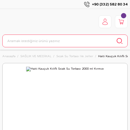
+90 (332) 582 80 34
Anasayfa
SAĞLIK VE MEDİKAL
Sıcak Su Torbası Ve Jeller
Haiti Kauçuk Kılıflı Sı