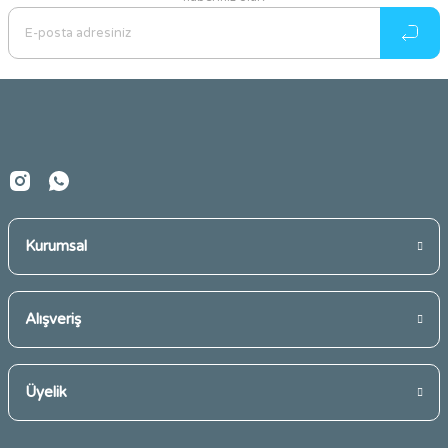
Ürün resmi kalitesiz, bozuk veya görüntülenemiyor.
Ürün açıklamasında eksik bilgiler bulunuyor.
Ürün bilgilerinde hatalar bulunuyor.
Ürün fiyatı diğer sitelerden daha pahalı.
Bu ürüne benzer farklı alternatifler olmalı.
Kurumsal
Gönder
Alışveriş
Üyelik