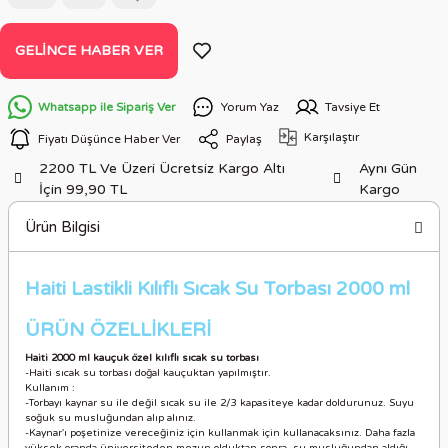
GELINCE HABER VER
Whatsapp ile Sipariş Ver
Yorum Yaz
Tavsiye Et
Karşılaştır
Fiyatı Düşünce Haber Ver
Paylaş
2200 TL Ve Üzeri Ücretsiz Kargo Altı
Aynı Gün
İçin 99,90 TL
Kargo
Ürün Bilgisi
Haiti Lastikli Kılıflı Sıcak Su Torbası 2000 ml
ÜRÜN ÖZELLİKLER
İ
Haiti 2000 ml kauçuk özel kılıflı sıcak su torbası
-Haiti sıcak su torbası doğal kauçuktan yapılmıştır.
Kullanım :
-Torbayı kaynar su ile değil sıcak su ile 2/3 kapasiteye kadar doldurunuz.
Suyu
soğuk su musluğundan alıp alınız.
-Kaynar'ı poşetinize vereceğiniz için kullanmak için kullanacaksınız.
Daha fazla