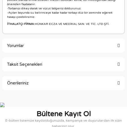
yüksek oranda üniversiteden mezun olduktan sonra, su musluğundan aldığı
önemden faydalanır.
-Torbanızı dikey olarak ve vücut bölgeniz doldurunuz.
-Açılan boyunda su belirinceye kadar kadar torbayı düz bir zeminde eğerek
havayı çizebilirsiniz.
İTHALATÇI FİRMA:
HÜNKAR ECZA VE MEDİKAL SAN. VE TİC. LTD.ŞTİ.
Yorumlar
Taksit Seçenekleri
Bu ürüne ilk yorumu siz yapın!
Önerileriniz
Yorum Yaz
Bu ürünün fiyat bilgisi, resim, ürün açıklamalarında ve diğer
konularda yetersiz gördüğünüz noktaları öneri formunu
kullanarak tarafımıza iletebilirsiniz.
Bültene Kayıt Ol
Görüş ve önerileriniz için teşekkür ederiz.
E-bülten listemize kaydolduğunuzda, kampanya ve duyurulardan ilk sizin
haberiniz olur.