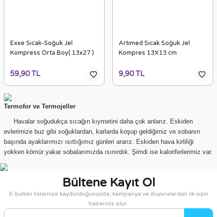
Exxe Sıcak-Soğuk Jel
Artımed Sıcak Soğuk Jel
Kompress Orta Boy( 13x27 )
Kompres 13X13 cm
59,90 TL
9,90 TL
Termofor ve Termojeller
Havalar soğudukça sıcağın kıymetini daha çok anlarız. Eskiden
evlerimize buz gibi soğuklardan, karlarda koşup geldiğimiz ve sobanın
başında ayaklarımızı ısıttığımız günleri ararız. Eskiden hava kirliliği
yokken kömür yakar sobalarımızda ısınırdık. Şimdi ise kaloriferlerimiz var.
Yerden ısıtmayla ısınıyor iş yerlerimiz. Yüksek fatura korkusuyla doğalgaz
yakmaya korkar olduk bir yandan. Dolayısıyla çocukluğumuzu daha da
Bültene Kayıt Ol
özler olduk. Çocukken o kadar koşturur, soğuk sıcak ayırt etmeden
gezerdik ama gene de hastalanmazdık. Şimdi ise en ufak bir hava
E-bülten listemize kaydolduğunuzda, kampanya ve duyurulardan ilk sizin
değişiminde hastalanıyoruz.
haberiniz olur.