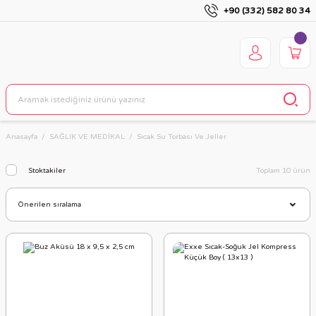
+90 (332) 582 80 34
Anasayfa
SAĞLIK VE MEDİKAL
Sıcak Su Torbası Ve Jeller
Stoktakiler
Toplam 10 ürün