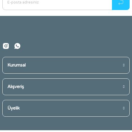
Soğuk havalarda, dışarıdan içeri girince daha çabuk ısınmak için
kullanabileceğimiz
sıcak su torbaları
daha kolay ısınmamızı sağlıyor.
Örneğin karnımız ağrıyorsa sıcak tutmak için
sıcak su torbasını
karnımıza
koyarak karnımızın sıcak kalmasını sağlayabiliriz. Ayaklarımızdan soğuk
almışsak
sıcak su torbasını
ayaklarımızın altına koyarak vücut ısımızı
artırabiliriz. Çocuklarımızın gaz problemleri için kullanabileceğimiz
sıcak
su torbaları
ve
ısı yastıkları
ile soğuk kış günlerini sıcacık geçirmelerini
sağlarız.
Kurumsal
Alışveriş
Üyelik