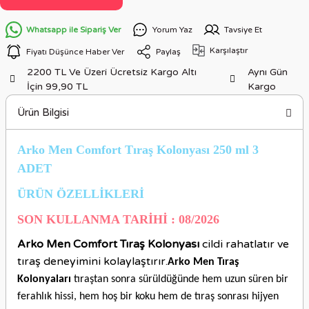
Whatsapp ile Sipariş Ver
Yorum Yaz
Tavsiye Et
Karşılaştır
Fiyatı Düşünce Haber Ver
Paylaş
2200 TL Ve Üzeri Ücretsiz Kargo Altı
Aynı Gün
İçin 99,90 TL
Kargo
Ürün Bilgisi
Arko Men Comfort Tıraş Kolonyası 250 ml 3
ADET
ÜRÜN ÖZELLİKLERİ
SON KULLANMA TARİHİ : 08/2026
Arko Men Comfort Tıraş Kolonyası
cildi rahatlatır ve
tıraş deneyimini kolaylaştırır.
Arko Men Tıraş
Kolonyaları
tıraştan sonra sürüldüğünde hem uzun süren bir
ferahlık hissi, hem hoş bir koku hem de tıraş sonrası hijyen