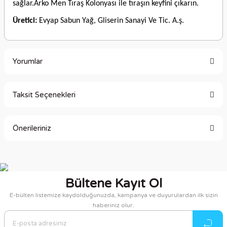
sağlar.Arko Men Tıraş Kolonyası ile tıraşın keyfini çıkarın.
Üretici:
Evyap Sabun Yağ, Gliserin Sanayi Ve Tic. A.ş.
Yorumlar
Taksit Seçenekleri
Bu ürüne ilk yorumu siz yapın!
Önerileriniz
Yorum Yaz
Bu ürünün fiyat bilgisi, resim, ürün açıklamalarında ve diğer
konularda yetersiz gördüğünüz noktaları öneri formunu
kullanarak tarafımıza iletebilirsiniz.
Bültene Kayıt Ol
Görüş ve önerileriniz için teşekkür ederiz.
E-bülten listemize kaydolduğunuzda, kampanya ve duyurulardan ilk sizin
haberiniz olur.
Ürün resmi kalitesiz, bozuk veya görüntülenemiyor.
Ürün açıklamasında eksik bilgiler bulunuyor.