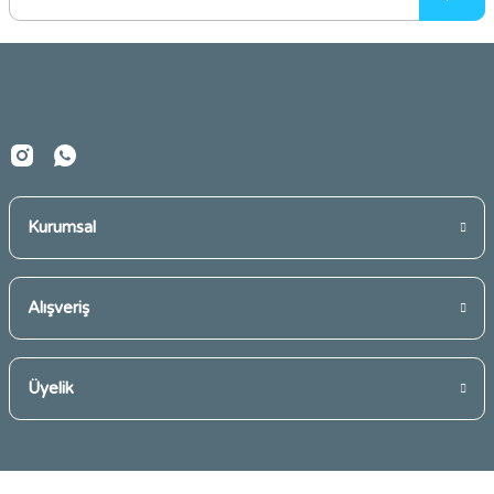
Ürün bilgilerinde hatalar bulunuyor.
Ürün fiyatı diğer sitelerden daha pahalı.
Bu ürüne benzer farklı alternatifler olmalı.
Kurumsal
Gönder
Alışveriş
Üyelik