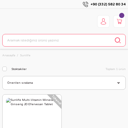
+90 (332) 582 80 34
Anasayfa
Sunlife
Stoktakiler
Toplam 1 ürün
Tükendi