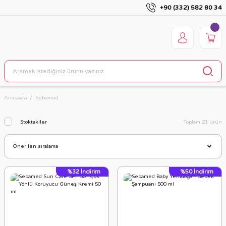
+90 (332) 582 80 34
Anasayfa
Sebamed
Stoktakiler
Toplam 21 ürün
%32
İndirim
%50
İndirim