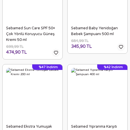
Sebamed Sun Care SPF 50+
Sebamed Baby Yenidoğan
Çok Yönlü Koruyucu Güneş
Bebek Şampuanı 500 ml
Kremi 50 ml
684,99 TL
345,90 TL
699,99 TL
474,90 TL
%47
İndirim
%42
İndirim
Sebamed Ekstra Yumuşak
Sebamed Yıpranma Karşıtı