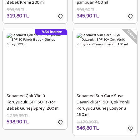
Bebek Kremi 200 ml
Şampuan 400 ml
599,99 TL
599,90 TL
319,80 TL
345,90 TL
Tükendi
%54
İndirim
Sebamed Çok Yönlü
Sebamed Sun Care Suya
Koruyuculu SPF 50 Faktör
Dayanıklı SPF 50+ Çok Yönlü
Bebek Güneş Spreyi 200 ml
Koruyucu Güneş Losyonu
150 ml
1.299,99 TL
598,90 TL
1.179,99 TL
546,80 TL