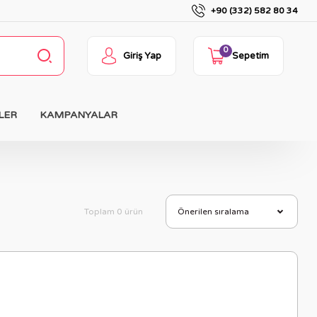
+90 (332) 582 80 34
0
Giriş Yap
Sepetim
LER
KAMPANYALAR
Toplam 0 ürün