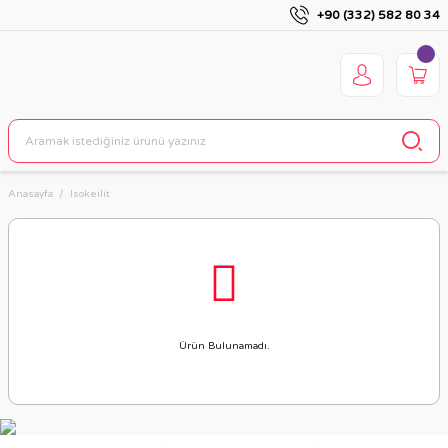
+90 (332) 582 80 34
Anasayfa
Isokeilit
Ürün Bulunamadı.