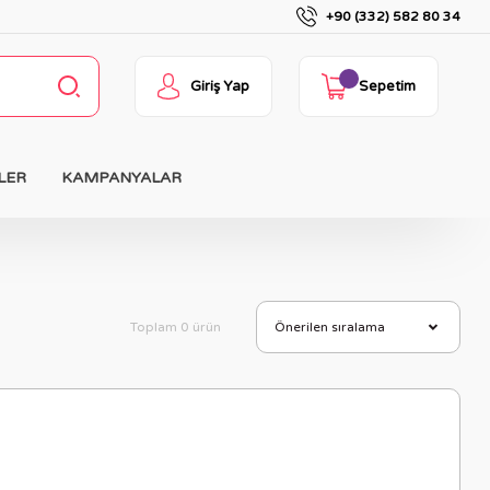
+90 (332) 582 80 34
Giriş Yap
Sepetim
LER
KAMPANYALAR
Toplam 0 ürün