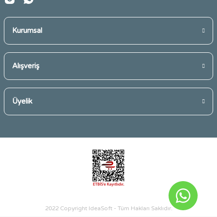
siyah nokta ve sivilceleri yok etmeye yardımcı özelliğe sahip
olan
peelinglerden
ihtiyacınıza uygun olanı tercih ederek
uygulayabilirsiniz.
Yüzeysel peelig
,
orta düzeyde
Kurumsal
peeling
ve
derinlemesine peeling
gibi çesitleri
bulunan
peeling
işleminin uygulama sıklığı da türüne göre
değişkenlik gösterebilir.
Yüzeysel peeling
işlemi cildinizin
Alışveriş
reaksiyonuna da bağlı olatak haftada bir uygulanabilirken orta
derinlikte
peeling
ve
derinlemesine peeling
işlemlerinde cildin
kendini yenilemesi zaman alacağından daha uzun aralıklarla
Üyelik
uygulanmalıdır.
Cildinizde kullanma talimatında belirtildiği kadar kalması ile
uygulanması da kolay olan evde
peeling
işlemleri, pratik bir şekilde
cilt bakımınızı kusursuzlaştırır.
Sayfamızda yer alan pek çok farklı
peeling
çeşidi,
ziyaretçilerimizin cilt bakımlarını kolaylıkla yapmalarına olanak
sağlamaktadır.
2022 Copyright IdeaSoft - Tüm Hakları Saklıdır.