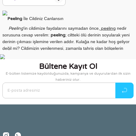
Peeling
İle Cildiniz Canlansın
Peeling
'in cildimize faydalarını saymadan önce,
peeling
nedir
sorusuna cevap verelim:
peeling
; ciltteki ölü derinin soyularak yeni
derinin çıkması işlemine verilen addır. Kulağa ne kadar hoş geliyor
değil mi? Cildimizin yenilenmesi, zamanla tahriş olan bölgelerin
giderek tazecik bir cilt derisinin gelmesi sağlıklı bir görünüm
kazanmamız açısından oldukça önemlidir. Cilt kendini sürekli olarak
Bültene Kayıt Ol
yeniler. Kan akış hızına bağlı olarak bu yenileme işlemi hızlı veya
E-bülten listemize kaydolduğunuzda, kampanya ve duyurulardan ilk sizin
yavaş olabilir.
Peeling
işlemi cildinizin kendini yenilemesine yardımcı
haberiniz olur.
olmayı sağlar.
Cilde belirli periyotlarla
peeling
uygulanarak cilt derisinin
yenilenmesi ve tertemiz bir cilde sahip olmak oldukça pratik bir
yöntemdir. Lazerle uygulanan cilt lekeleri giderme, kırışıklık giderme
gibi cilt yenilenmesine yönelik işlemler,
peeling
ile çok daha kolay ve
acısız bir şekilde sağlanabilir. Düzenli bir şekilde
peeling
uygulaması
ile bu sorunların oluşumu da engellenebilir.
Cildi canlandırıcı etkisinin yanı sıra ciltteki ölü deriyi arındırıcı,