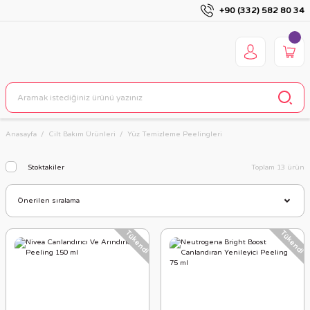
+90 (332) 582 80 34
Anasayfa
Cilt Bakım Ürünleri
Yüz Temizleme Peelingleri
Stoktakiler
Toplam 13 ürün
Tükendi
Tükendi