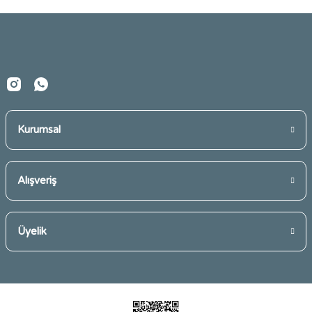
Ürün bilgilerinde hatalar bulunuyor.
Ürün fiyatı diğer sitelerden daha pahalı.
Bu ürüne benzer farklı alternatifler olmalı.
Kurumsal
Gönder
Alışveriş
Üyelik