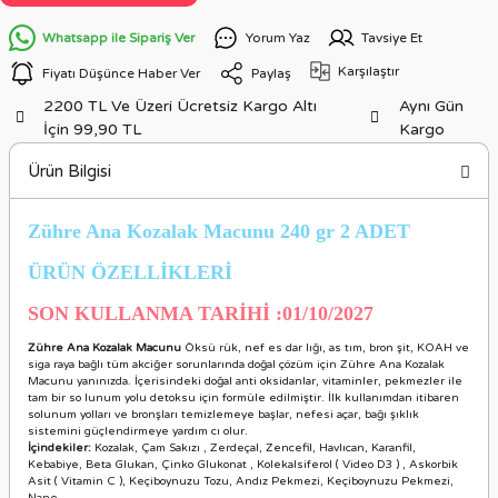
Whatsapp ile Sipariş Ver
Yorum Yaz
Tavsiye Et
Karşılaştır
Fiyatı Düşünce Haber Ver
Paylaş
2200 TL Ve Üzeri Ücretsiz Kargo Altı
Aynı Gün
İçin 99,90 TL
Kargo
Ürün Bilgisi
Zühre Ana Kozalak Macunu 240 gr 2 ADET
ÜRÜN ÖZELLİKLERİ
SON KULLANMA TARİHİ :01/10/2027
Zühre Ana Kozalak Macunu
Öksü rük, nef es dar lığı, as tım, bron şit, KOAH ve
siga raya bağlı tüm akciğer sorunlarında doğal çözüm için Zühre Ana Kozalak
Macunu yanınızda. İçerisindeki doğal anti oksidanlar, vitaminler, pekmezler ile
tam bir so lunum yolu detoksu için formüle edilmiştir. İlk kullanımdan itibaren
solunum yolları ve bronşları temizlemeye başlar, nefesi açar, bağı şıklık
sistemini güçlendirmeye yardım cı olur.
İçindekiler:
Kozalak, Çam Sakızı , Zerdeçal, Zencefil, Havlıcan, Karanfil,
Kebabiye, Beta Glukan, Çinko Glukonat , Kolekalsiferol ( Video D3 ) , Askorbik
Asit ( Vitamin C ), Keçiboynuzu Tozu, Andız Pekmezi, Keçiboynuzu Pekmezi,