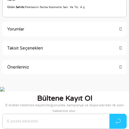
Nane.
Ürün Sahibi:
Pektamin Farma Kozmetik San. Ve Tic. A.ş
Yorumlar
Taksit Seçenekleri
Bu ürüne ilk yorumu siz yapın!
Önerileriniz
Yorum Yaz
Bu ürünün fiyat bilgisi, resim, ürün açıklamalarında ve diğer
konularda yetersiz gördüğünüz noktaları öneri formunu
kullanarak tarafımıza iletebilirsiniz.
Bültene Kayıt Ol
Görüş ve önerileriniz için teşekkür ederiz.
E-bülten listemize kaydolduğunuzda, kampanya ve duyurulardan ilk sizin
haberiniz olur.
Ürün resmi kalitesiz, bozuk veya görüntülenemiyor.
Ürün açıklamasında eksik bilgiler bulunuyor.