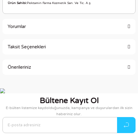
Ürün Sahibi:
Pektamin Farma Kozmetik San. Ve Tic. A.ş
Yorumlar
Taksit Seçenekleri
Bu ürüne ilk yorumu siz yapın!
Önerileriniz
Yorum Yaz
Bu ürünün fiyat bilgisi, resim, ürün açıklamalarında ve diğer
konularda yetersiz gördüğünüz noktaları öneri formunu
kullanarak tarafımıza iletebilirsiniz.
Bültene Kayıt Ol
Görüş ve önerileriniz için teşekkür ederiz.
E-bülten listemize kaydolduğunuzda, kampanya ve duyurulardan ilk sizin
haberiniz olur.
Ürün resmi kalitesiz, bozuk veya görüntülenemiyor.
Ürün açıklamasında eksik bilgiler bulunuyor.
Ürün bilgilerinde hatalar bulunuyor.