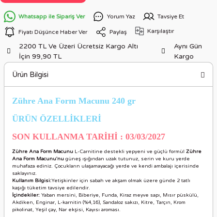
Whatsapp ile Sipariş Ver
Yorum Yaz
Tavsiye Et
Karşılaştır
Fiyatı Düşünce Haber Ver
Paylaş
2200 TL Ve Üzeri Ücretsiz Kargo Altı
Aynı Gün
İçin 99,90 TL
Kargo
Ürün Bilgisi
Zühre Ana Form Macunu 240 gr
ÜRÜN ÖZELLİKLERİ
SON KULLANMA TARİHİ : 03/03/2027
Zühre Ana Form Macunu
L-Carnitine destekli yepyeni ve güçlü formül
Zühre
Ana Form Macunu'nu
güneş ışığından uzak tutunuz, serin ve kuru yerde
muhafaza ediniz. Çocukların ulaşamayacağı yerde ve kendi ambalajı içerisinde
saklayınız.
Kullanım Bilgisi:
Yetişkinler için sabah ve akşam olmak üzere günde 2 tatlı
kaşığı tüketim tavsiye edilendir.
İçindekiler:
Yaban mersini, Biberiye, Funda, Kiraz meyve sapı, Mısır püskülü,
Akdiken, Enginar, L-karnitin (%4,16), Sandaloz sakızı, Kitre, Tarçın, Krom
pikolinat, Yeşil çay, Nar ekşisi, Kayısı aroması.