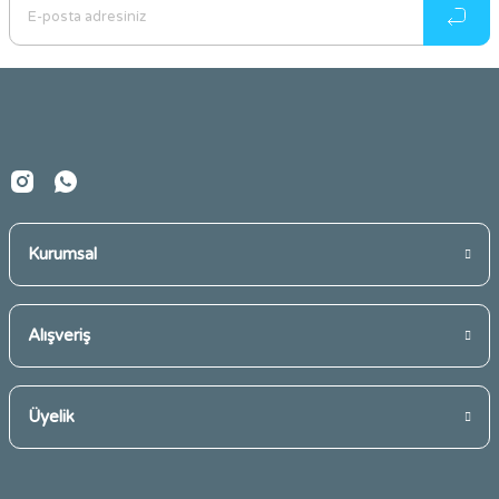
Ürün açıklamasında eksik bilgiler bulunuyor.
Ürün bilgilerinde hatalar bulunuyor.
Ürün fiyatı diğer sitelerden daha pahalı.
Bu ürüne benzer farklı alternatifler olmalı.
Kurumsal
Gönder
Alışveriş
Üyelik