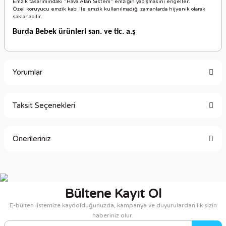
Emzik tasarımındaki “Hava Alan Sistem” emziğin yapışmasını engeller.
Özel koruyucu emzik kabı ile emzik kullanılmadığı zamanlarda hijyenik olarak
saklanabilir.
Burda Bebek ürünleri san. ve tic. a.ş
Yorumlar
Taksit Seçenekleri
Bu ürüne ilk yorumu siz yapın!
Önerileriniz
Yorum Yaz
Bu ürünün fiyat bilgisi, resim, ürün açıklamalarında ve diğer
konularda yetersiz gördüğünüz noktaları öneri formunu
kullanarak tarafımıza iletebilirsiniz.
Bültene Kayıt Ol
Görüş ve önerileriniz için teşekkür ederiz.
E-bülten listemize kaydolduğunuzda, kampanya ve duyurulardan ilk sizin
haberiniz olur.
Ürün resmi kalitesiz, bozuk veya görüntülenemiyor.