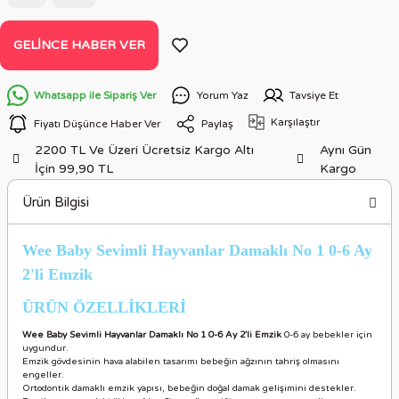
GELINCE HABER VER
Whatsapp ile Sipariş Ver
Yorum Yaz
Tavsiye Et
Karşılaştır
Fiyatı Düşünce Haber Ver
Paylaş
2200 TL Ve Üzeri Ücretsiz Kargo Altı
Aynı Gün
İçin 99,90 TL
Kargo
Ürün Bilgisi
Wee Baby Sevimli Hayvanlar Damaklı No 1 0-6 Ay
2'li Emzik
ÜRÜN ÖZELLİKLERİ
Wee Baby Sevimli Hayvanlar Damaklı No 1 0-6 Ay 2'li Emzik
0-6 ay bebekler için
uygundur.
Emzik gövdesinin hava alabilen tasarımı bebeğin ağzının tahriş olmasını
engeller.
Ortodontik damaklı emzik yapısı, bebeğin doğal damak gelişimini destekler.