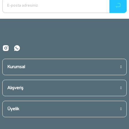
Ürün açıklamasında eksik bilgiler bulunuyor.
Ürün bilgilerinde hatalar bulunuyor.
Ürün fiyatı diğer sitelerden daha pahalı.
Bu ürüne benzer farklı alternatifler olmalı.
Kurumsal
Gönder
Alışveriş
Üyelik