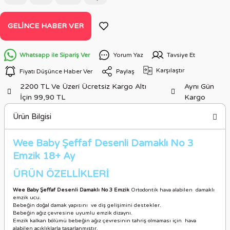
GELINCE HABER VER
Whatsapp ile Sipariş Ver
Yorum Yaz
Tavsiye Et
Karşılaştır
Fiyatı Düşünce Haber Ver
Paylaş
2200 TL Ve Üzeri Ücretsiz Kargo Altı
Aynı Gün
İçin 99,90 TL
Kargo
Ürün Bilgisi
Wee Baby Şeffaf Desenli Damaklı No 3
Emzik 18+ Ay
ÜRÜN ÖZELLİKLER
İ
Wee Baby Şeffaf Desenli Damaklı No 3 Emzik
Ortodontik hava alabilen damaklı
emzik ucu.
Bebeğin doğal damak yapısını ve diş gelişimini destekler.
Bebeğin ağız çevresine uyumlu emzik dizaynı.
Emzik kalkan bölümü bebeğin ağız çevresinin tahriş olmaması için hava
alabilen açıklıklarla tasarlanmıştır.