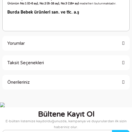
Ürünün No:1 (0-6 ay), No:2 (6-18 ay), No:3 (18+ ay)
modelleri bulunmaktadır.
Burda Bebek ürünleri san. ve tic. a.ş
Yorumlar
Taksit Seçenekleri
Bu ürüne ilk yorumu siz yapın!
Önerileriniz
Yorum Yaz
Bu ürünün fiyat bilgisi, resim, ürün açıklamalarında ve diğer
konularda yetersiz gördüğünüz noktaları öneri formunu
kullanarak tarafımıza iletebilirsiniz.
Bültene Kayıt Ol
Görüş ve önerileriniz için teşekkür ederiz.
E-bülten listemize kaydolduğunuzda, kampanya ve duyurulardan ilk sizin
haberiniz olur.
Ürün resmi kalitesiz, bozuk veya görüntülenemiyor.