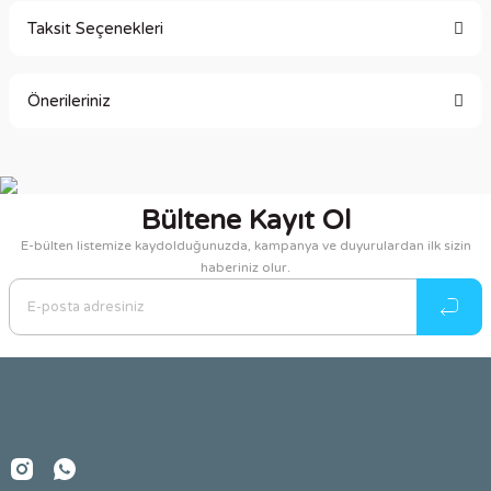
Taksit Seçenekleri
Bu ürüne ilk yorumu siz yapın!
Önerileriniz
Yorum Yaz
Bu ürünün fiyat bilgisi, resim, ürün açıklamalarında ve diğer
konularda yetersiz gördüğünüz noktaları öneri formunu
kullanarak tarafımıza iletebilirsiniz.
Bültene Kayıt Ol
Görüş ve önerileriniz için teşekkür ederiz.
E-bülten listemize kaydolduğunuzda, kampanya ve duyurulardan ilk sizin
haberiniz olur.
Ürün resmi kalitesiz, bozuk veya görüntülenemiyor.
Ürün açıklamasında eksik bilgiler bulunuyor.
Ürün bilgilerinde hatalar bulunuyor.
Ürün fiyatı diğer sitelerden daha pahalı.
Bu ürüne benzer farklı alternatifler olmalı.