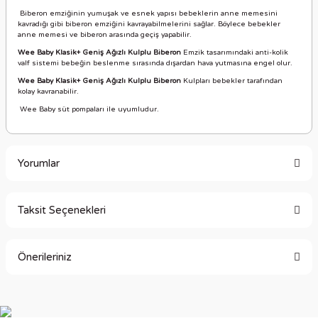
Biberon emziğinin yumuşak ve esnek yapısı bebeklerin anne memesini
kavradığı gibi biberon emziğini kavrayabilmelerini sağlar. Böylece bebekler
anne memesi ve biberon arasında geçiş yapabilir.
Wee Baby Klasik+ Geniş Ağızlı Kulplu Biberon
Emzik tasarımındaki anti-kolik
valf sistemi bebeğin beslenme sırasında dışardan hava yutmasına engel olur.
Wee Baby Klasik+ Geniş Ağızlı Kulplu Biberon
Kulpları bebekler tarafından
kolay kavranabilir.
Wee Baby süt pompaları ile uyumludur.
Yorumlar
Taksit Seçenekleri
Bu ürüne ilk yorumu siz yapın!
Önerileriniz
Yorum Yaz
Bu ürünün fiyat bilgisi, resim, ürün açıklamalarında ve diğer
konularda yetersiz gördüğünüz noktaları öneri formunu