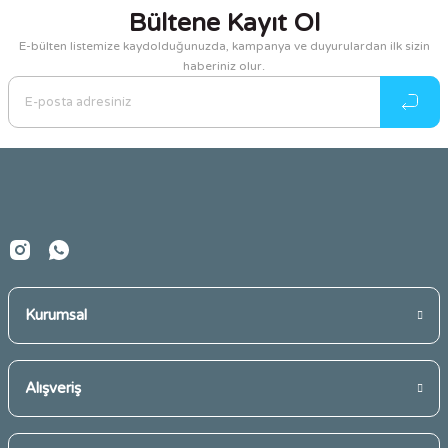
kullanarak tarafımıza iletebilirsiniz.
Bültene Kayıt Ol
Görüş ve önerileriniz için teşekkür ederiz.
E-bülten listemize kaydolduğunuzda, kampanya ve duyurulardan ilk sizin
haberiniz olur.
Ürün resmi kalitesiz, bozuk veya görüntülenemiyor.
Ürün açıklamasında eksik bilgiler bulunuyor.
Ürün bilgilerinde hatalar bulunuyor.
Ürün fiyatı diğer sitelerden daha pahalı.
Bu ürüne benzer farklı alternatifler olmalı.
Kurumsal
Gönder
Alışveriş