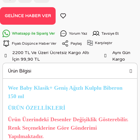
GELINCE HABER VER
Whatsapp ile Sipariş Ver
Yorum Yaz
Tavsiye Et
Karşılaştır
Fiyatı Düşünce Haber Ver
Paylaş
2200 TL Ve Üzeri Ücretsiz Kargo Altı
Aynı Gün
İçin 99,90 TL
Kargo
Ürün Bilgisi
Wee Baby Klasik+ Geniş Ağızlı Kulplu Biberon
150 ml
ÜRÜN ÖZELLİKLERİ
Ürün Üzerindeki Desenler Değişiklik Gösterebilir.
Renk Seçeneklerine Göre Gönderimi
Yapılmaktadır.