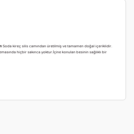
on
Soda kireç silis camından üretilmiş ve tamamen doğal içeriklidir.
emasında hiçbir sakınca yoktur.İçine konulan besinin sağlıklı bir
letebilirsiniz.