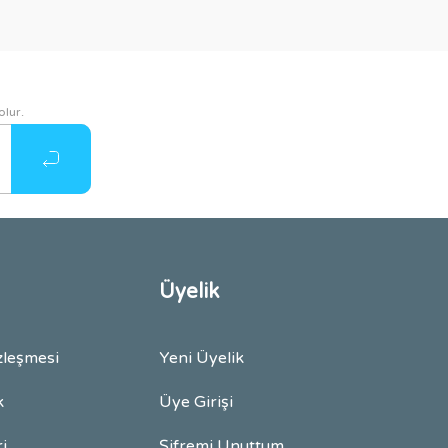
olur.
Üyelik
zleşmesi
Yeni Üyelik
k
Üye Girişi
ri
Şifremi Unuttum