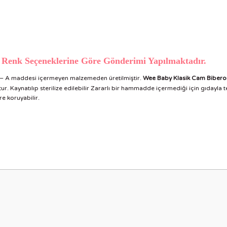
r. Renk Seçeneklerine Göre Gönderimi Yapılmaktadır.
enol – A maddesi içermeyen malzemeden üretilmiştir.
Wee Baby Klasik Cam Biber
r. Kaynatılıp sterilize edilebilir Zararlı bir hammadde içermediği için gıdayla t
re koruyabilir.
nularda yetersiz gördüğünüz noktaları öneri formunu kullanarak tarafımıza i
Bu ürüne ilk yorumu siz yapın!