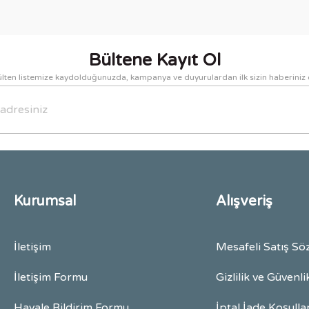
Yorum Yaz
Bültene Kayıt Ol
lten listemize kaydolduğunuzda, kampanya ve duyurulardan ilk sizin haberiniz 
Gönder
Kurumsal
Alışveriş
İletişim
Mesafeli Satış Sö
İletişim Formu
Gizlilik ve Güvenli
Havale Bildirim Formu
İptal İade Koşulla