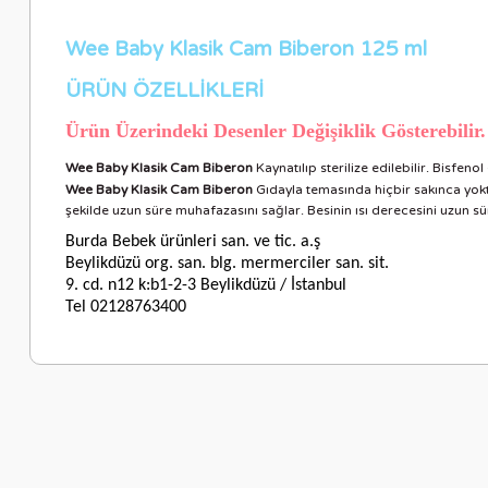
Wee Baby Klasik Cam Biberon 125 ml
ÜRÜN ÖZELLİKLERİ
Ürün Üzerindeki Desenler Değişiklik Gösterebili
Wee Baby Klasik Cam Biberon
Kaynatılıp sterilize edilebilir. Bisf
Wee Baby Klasik Cam Biberon
Gıdayla temasında hiçbir sakınca yoktu
şekilde uzun süre muhafazasını sağlar. Besinin ısı derecesini uzun sü
Burda Bebek ürünleri san. ve tic. a.ş
Beylikdüzü org. san. blg. mermerciler san. sit.
9. cd. n12 k:b1-2-3 Beylikdüzü / İstanbul
Tel 02128763400
Bu ürünün fiyat bilgisi, resim, ürün açıklamalarında ve diğer ko
Görüş ve önerileriniz için teşekkür ederiz.
Ürün resmi kalitesiz, bozuk veya görüntülenemiyor.