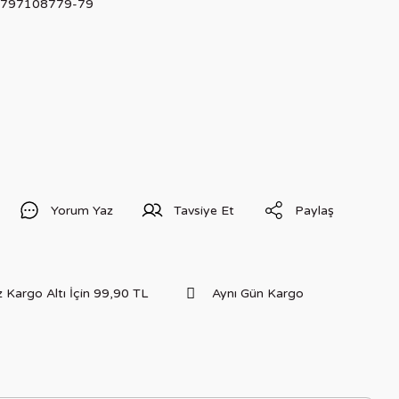
797108779-79
Yorum Yaz
Tavsiye Et
Paylaş
 Kargo Altı İçin 99,90 TL
Aynı Gün Kargo