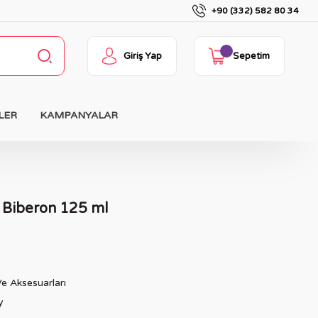
+90 (332) 582 80 34
Giriş Yap
Sepetim
LER
KAMPANYALAR
 Biberon 125 ml
e Aksesuarları
y