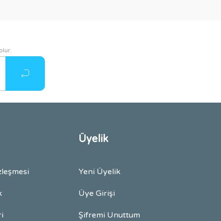
olur.
Üyelik
zleşmesi
Yeni Üyelik
k
Üye Girişi
ri
Şifremi Unuttum