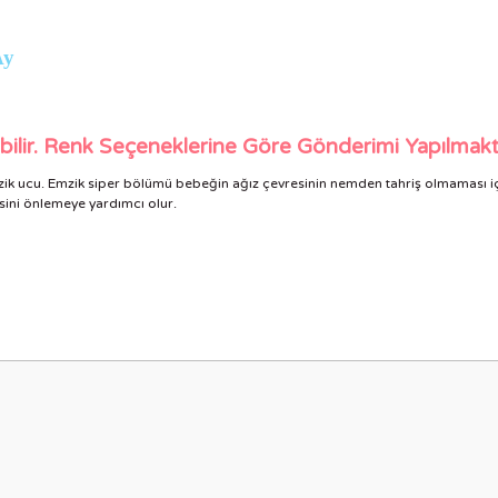
Ay
bilir. Renk Seçeneklerine Göre Gönderimi Yapılmakt
mzik ucu. Emzik siper bölümü bebeğin ağız çevresinin nemden tahriş olmaması içi
ini önlemeye yardımcı olur.
nularda yetersiz gördüğünüz noktaları öneri formunu kullanarak tarafımıza i
Bu ürüne ilk yorumu siz yapın!