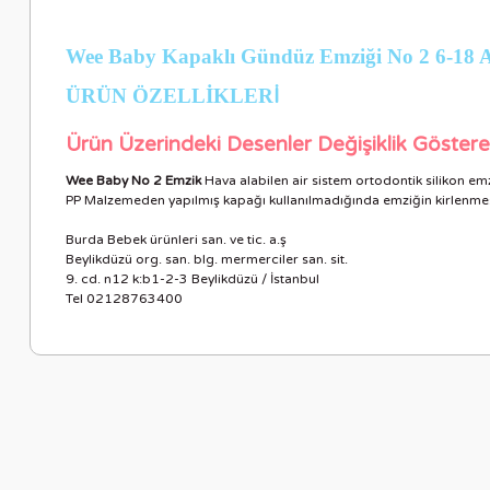
Wee Baby Kapaklı Gündüz Emziği No 2 6-18 
ÜRÜN ÖZELLİKLER
İ
Ürün Üzerindeki Desenler Değişiklik Göstere
Wee Baby No 2 Emzik
Hava alabilen air sistem ortodontik silikon e
PP Malzemeden yapılmış kapağı kullanılmadığında emziğin kirlenmes
Burda Bebek ürünleri san. ve tic. a.ş
Beylikdüzü org. san. blg. mermerciler san. sit.
9. cd. n12 k:b1-2-3 Beylikdüzü / İstanbul
Tel 02128763400
Bu ürünün fiyat bilgisi, resim, ürün açıklamalarında ve diğer ko
Görüş ve önerileriniz için teşekkür ederiz.
Ürün resmi kalitesiz, bozuk veya görüntülenemiyor.