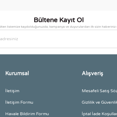
Yorum Yaz
Bültene Kayıt Ol
lten listemize kaydolduğunuzda, kampanya ve duyurulardan ilk sizin haberiniz 
Gönder
Kurumsal
Alışveriş
İletişim
Mesafeli Satış Sö
İletişim Formu
Gizlilik ve Güvenli
Havale Bildirim Formu
İptal İade Koşulla