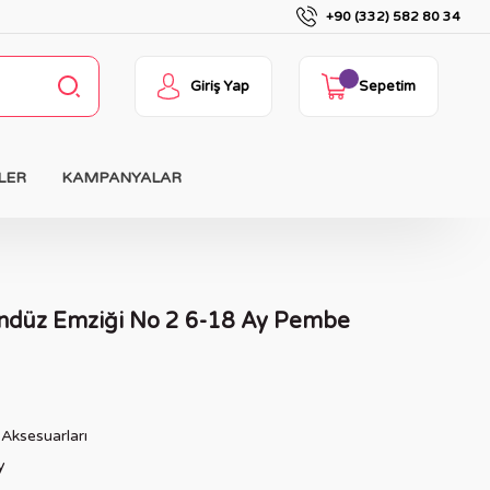
+90 (332) 582 80 34
Giriş Yap
Sepetim
LER
KAMPANYALAR
ndüz Emziği No 2 6-18 Ay Pembe
Aksesuarları
y