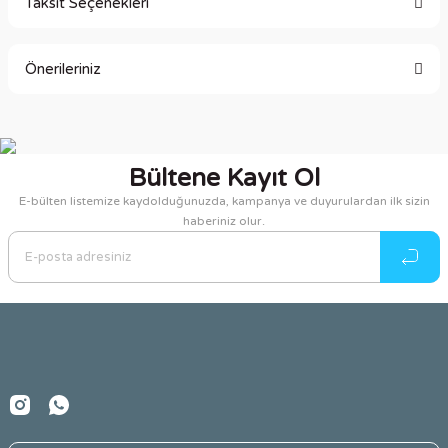
Taksit Seçenekleri
Bu ürüne ilk yorumu siz yapın!
Önerileriniz
Yorum Yaz
Bu ürünün fiyat bilgisi, resim, ürün açıklamalarında ve diğer
konularda yetersiz gördüğünüz noktaları öneri formunu
kullanarak tarafımıza iletebilirsiniz.
Bültene Kayıt Ol
Görüş ve önerileriniz için teşekkür ederiz.
E-bülten listemize kaydolduğunuzda, kampanya ve duyurulardan ilk sizin
haberiniz olur.
Ürün resmi kalitesiz, bozuk veya görüntülenemiyor.
Ürün açıklamasında eksik bilgiler bulunuyor.
Ürün bilgilerinde hatalar bulunuyor.
Ürün fiyatı diğer sitelerden daha pahalı.
Bu ürüne benzer farklı alternatifler olmalı.