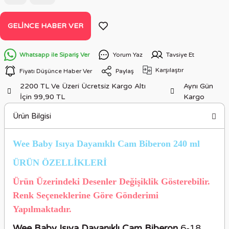
GELINCE HABER VER
Whatsapp ile Sipariş Ver
Yorum Yaz
Tavsiye Et
Karşılaştır
Fiyatı Düşünce Haber Ver
Paylaş
2200 TL Ve Üzeri Ücretsiz Kargo Altı
Aynı Gün
İçin 99,90 TL
Kargo
Ürün Bilgisi
Wee Baby Isıya Dayanıklı Cam Biberon 240 ml
ÜRÜN ÖZELLİKLERİ
Ürün Üzerindeki Desenler Değişiklik Gösterebilir.
Renk Seçeneklerine Göre Gönderimi
Yapılmaktadır.
Wee Baby Isıya Dayanıklı Cam Biberon
6-18