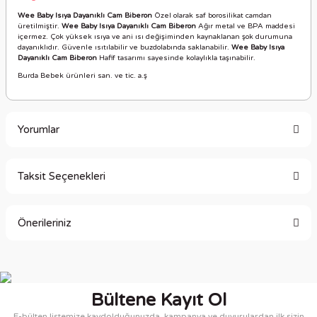
Wee Baby Isıya Dayanıklı Cam Biberon
Özel olarak saf borosilikat camdan
üretilmiştir.
Wee Baby Isıya Dayanıklı Cam Biberon
Ağır metal ve BPA maddesi
içermez. Çok yüksek ısıya ve ani ısı değişiminden kaynaklanan şok durumuna
dayanıklıdır. Güvenle ısıtılabilir ve buzdolabında saklanabilir.
Wee Baby Isıya
Dayanıklı Cam Biberon
Hafif tasarımı sayesinde kolaylıkla taşınabilir.
Burda Bebek ürünleri san. ve tic. a.ş
Yorumlar
Taksit Seçenekleri
Bu ürüne ilk yorumu siz yapın!
Önerileriniz
Yorum Yaz
Bu ürünün fiyat bilgisi, resim, ürün açıklamalarında ve diğer
konularda yetersiz gördüğünüz noktaları öneri formunu
kullanarak tarafımıza iletebilirsiniz.
Bültene Kayıt Ol
Görüş ve önerileriniz için teşekkür ederiz.
E-bülten listemize kaydolduğunuzda, kampanya ve duyurulardan ilk sizin