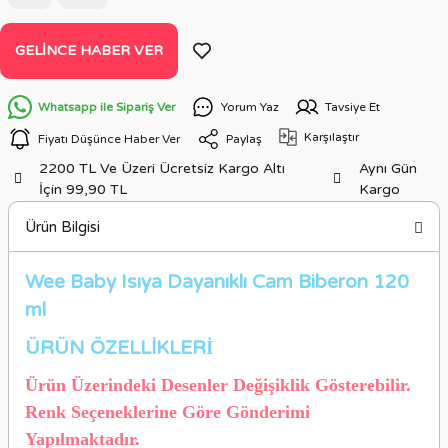
GELINCE HABER VER
Whatsapp ile Sipariş Ver
Yorum Yaz
Tavsiye Et
Karşılaştır
Fiyatı Düşünce Haber Ver
Paylaş
2200 TL Ve Üzeri Ücretsiz Kargo Altı
Aynı Gün
İçin 99,90 TL
Kargo
Ürün Bilgisi
Wee Baby Isıya Dayanıklı Cam Biberon 120
ml
ÜRÜN ÖZELLİKLER
İ
Ürün Üzerindeki Desenler Değişiklik Gösterebilir.
Renk Seçeneklerine Göre Gönderimi
Yapılmaktadır.