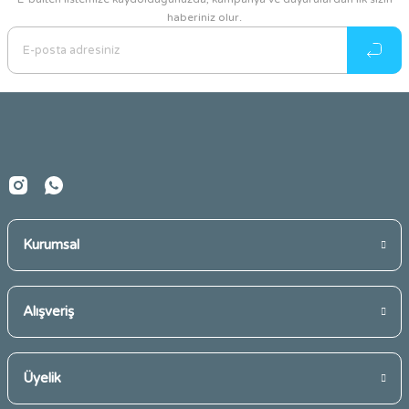
haberiniz olur.
Ürün resmi kalitesiz, bozuk veya görüntülenemiyor.
Ürün açıklamasında eksik bilgiler bulunuyor.
Ürün bilgilerinde hatalar bulunuyor.
Ürün fiyatı diğer sitelerden daha pahalı.
Bu ürüne benzer farklı alternatifler olmalı.
Kurumsal
Gönder
Alışveriş
Üyelik