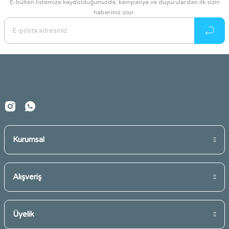
E-bülten listemize kaydolduğunuzda, kampanya ve duyurulardan ilk sizin
haberiniz olur.
Ürün resmi kalitesiz, bozuk veya görüntülenemiyor.
Ürün açıklamasında eksik bilgiler bulunuyor.
Ürün bilgilerinde hatalar bulunuyor.
Ürün fiyatı diğer sitelerden daha pahalı.
Bu ürüne benzer farklı alternatifler olmalı.
Kurumsal
Gönder
Alışveriş
Üyelik