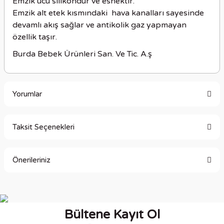
Emzik ucu silikondur ve esnektir.
Emzik alt etek kısmındaki hava kanalları sayesinde
devamlı akış sağlar ve antikolik gaz yapmayan
özellik taşır.
Burda Bebek Ürünleri San. Ve Tic. A.ş
Yorumlar
Taksit Seçenekleri
Bu ürüne ilk yorumu siz yapın!
Önerileriniz
Yorum Yaz
Bu ürünün fiyat bilgisi, resim, ürün açıklamalarında ve diğer
konularda yetersiz gördüğünüz noktaları öneri formunu
kullanarak tarafımıza iletebilirsiniz.
Bültene Kayıt Ol
Görüş ve önerileriniz için teşekkür ederiz.