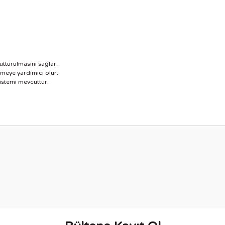
tturulmasını sağlar.
meye yardımıcı olur.
sistemi mevcuttur.
nularda yetersiz gördüğünüz noktaları öneri formunu kullanarak tarafımıza i
Bu ürüne ilk yorumu siz yapın!
Yorum Yaz