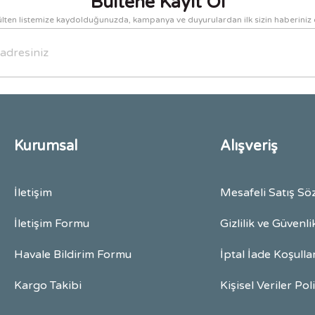
Bültene Kayıt Ol
lten listemize kaydolduğunuzda, kampanya ve duyurulardan ilk sizin haberiniz 
Gönder
Kurumsal
Alışveriş
İletişim
Mesafeli Satış Sö
İletişim Formu
Gizlilik ve Güvenli
Havale Bildirim Formu
İptal İade Koşulla
Kargo Takibi
Kişisel Veriler Pol