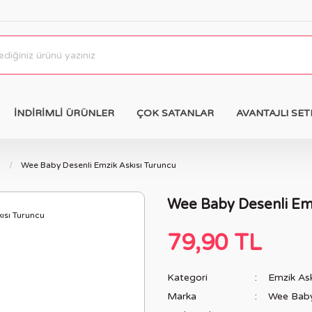
İNDİRİMLİ ÜRÜNLER
ÇOK SATANLAR
AVANTAJLI SET
ı
Wee Baby Desenli Emzik Askısı Turuncu
Wee Baby Desenli Emz
79,90 TL
Kategori
Emzik Ask
Marka
Wee Bab