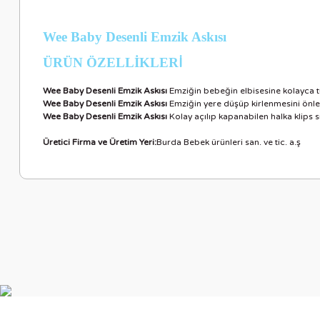
Wee Baby Desenli Emzik Askısı
ÜRÜN ÖZELLİKLER
İ
Wee Baby Desenli Emzik Askısı
Emziğin bebeğin elbisesine kolayca tu
Wee Baby Desenli Emzik Askısı
Emziğin yere düşüp kirlenmesini önle
Wee Baby Desenli Emzik Askısı
Kolay açılıp kapanabilen halka klips 
Üretici Firma ve Üretim Yeri:
Burda Bebek ürünleri san. ve tic. a.ş
Bu ürünün fiyat bilgisi, resim, ürün açıklamalarında ve diğer ko
Görüş ve önerileriniz için teşekkür ederiz.
Ürün resmi kalitesiz, bozuk veya görüntülenemiyor.
Ürün açıklamasında eksik bilgiler bulunuyor.
Ürün bilgilerinde hatalar bulunuyor.
Ürün fiyatı diğer sitelerden daha pahalı.