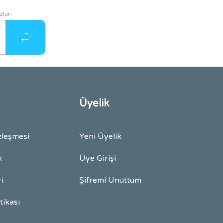
olur.
Üyelik
zleşmesi
Yeni Üyelik
k
Üye Girişi
ri
Şifremi Unuttum
itikası