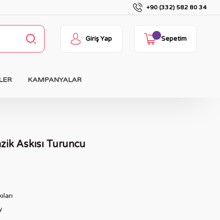
+90 (332) 582 80 34
Giriş Yap
Sepetim
LER
KAMPANYALAR
ik Askısı Turuncu
ıları
y