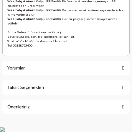
Wee Baby Akıtmaz Kulplu PP Bardak
Bisfenol – A maddesi içermeyen PP
malzemeden üretilmiştir
Wee Baby Akıtmaz Kulplu PP Bardak
Damlatmaz kapak sistemi sayesinde kolay
içime yardımcı olur
Wee Baby Akıtmaz Kulplu PP Bardak
Her bir parçası çıkartılıp kolayca monte
edilebilir
Burda Bebek ürünleri san. ve tic. a.ş
Beylikdüzü org. san. blg. mermerciler san. sit.
9. cd. n12 k:b1-2-3 Beylikdüzü / İstanbul
Tel 02128763400
Yorumlar
Taksit Seçenekleri
Bu ürüne ilk yorumu siz yapın!
Önerileriniz
Yorum Yaz
Bu ürünün fiyat bilgisi, resim, ürün açıklamalarında ve diğer
konularda yetersiz gördüğünüz noktaları öneri formunu