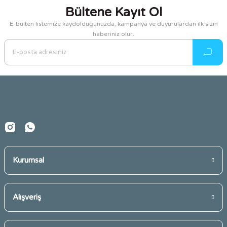
kullanarak tarafımıza iletebilirsiniz.
Bültene Kayıt Ol
Görüş ve önerileriniz için teşekkür ederiz.
E-bülten listemize kaydolduğunuzda, kampanya ve duyurulardan ilk sizin
haberiniz olur.
Ürün resmi kalitesiz, bozuk veya görüntülenemiyor.
Ürün açıklamasında eksik bilgiler bulunuyor.
Ürün bilgilerinde hatalar bulunuyor.
Ürün fiyatı diğer sitelerden daha pahalı.
Bu ürüne benzer farklı alternatifler olmalı.
Kurumsal
Gönder
Alışveriş