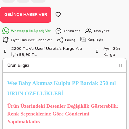
GELINCE HABER VER
Whatsapp ile Sipariş Ver
Yorum Yaz
Tavsiye Et
Karşılaştır
Fiyatı Düşünce Haber Ver
Paylaş
2200 TL Ve Üzeri Ücretsiz Kargo Altı
Aynı Gün
İçin 99,90 TL
Kargo
Ürün Bilgisi
Wee Baby Akıtmaz Kulplu PP Bardak 250 ml
ÜRÜN ÖZELLİKLER
İ
Ürün Üzerindeki Desenler Değişiklik Gösterebilir.
Renk Seçeneklerine Göre Gönderimi
Yapılmaktadır.