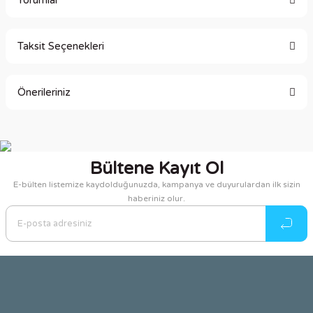
Yorumlar
Taksit Seçenekleri
Bu ürüne ilk yorumu siz yapın!
Önerileriniz
Yorum Yaz
Bu ürünün fiyat bilgisi, resim, ürün açıklamalarında ve diğer
konularda yetersiz gördüğünüz noktaları öneri formunu
kullanarak tarafımıza iletebilirsiniz.
Bültene Kayıt Ol
Görüş ve önerileriniz için teşekkür ederiz.
E-bülten listemize kaydolduğunuzda, kampanya ve duyurulardan ilk sizin
haberiniz olur.
Ürün resmi kalitesiz, bozuk veya görüntülenemiyor.
Ürün açıklamasında eksik bilgiler bulunuyor.
Ürün bilgilerinde hatalar bulunuyor.
Ürün fiyatı diğer sitelerden daha pahalı.
Bu ürüne benzer farklı alternatifler olmalı.