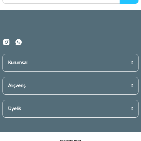
Ürün bilgilerinde hatalar bulunuyor.
Ürün fiyatı diğer sitelerden daha pahalı.
Bu ürüne benzer farklı alternatifler olmalı.
Kurumsal
Gönder
Alışveriş
Üyelik