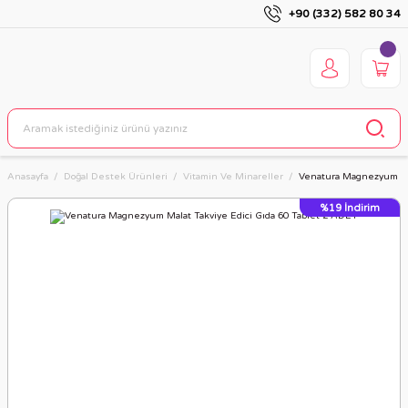
+90 (332) 582 80 34
Anasayfa
Doğal Destek Ürünleri
Vitamin Ve Minareller
Venatura Magnezyum Mal
%19
İndirim