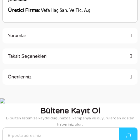
Üretici Firma:
Vefa İlaç San. Ve Tic. A.ş
Yorumlar
Taksit Seçenekleri
Bu ürüne ilk yorumu siz yapın!
Önerileriniz
Yorum Yaz
Bu ürünün fiyat bilgisi, resim, ürün açıklamalarında ve diğer
konularda yetersiz gördüğünüz noktaları öneri formunu
kullanarak tarafımıza iletebilirsiniz.
Bültene Kayıt Ol
Görüş ve önerileriniz için teşekkür ederiz.
E-bülten listemize kaydolduğunuzda, kampanya ve duyurulardan ilk sizin
haberiniz olur.
Ürün resmi kalitesiz, bozuk veya görüntülenemiyor.
Ürün açıklamasında eksik bilgiler bulunuyor.