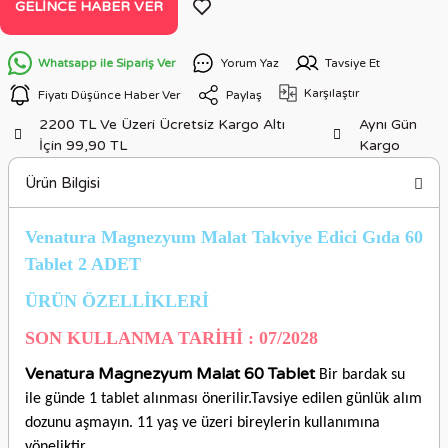
GELINCE HABER VER
Whatsapp ile Sipariş Ver
Yorum Yaz
Tavsiye Et
Karşılaştır
Fiyatı Düşünce Haber Ver
Paylaş
2200 TL Ve Üzeri Ücretsiz Kargo Altı
Aynı Gün
İçin 99,90 TL
Kargo
Ürün Bilgisi
Venatura Magnezyum Malat Takviye Edici Gıda 60
Tablet 2 ADET
ÜRÜN ÖZELLİKLERİ
SON KULLANMA TARİHİ : 07/2028
Venatura Magnezyum Malat 60 Tablet
Bir bardak su
ile günde 1 tablet alınması önerilir.Tavsiye edilen günlük alım
dozunu aşmayın. 11 yaş ve üzeri bireylerin kullanımına
yöneliktir.