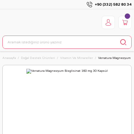
+90 (332) 582 80 34
Anasayfa
Doğal Destek Ürünleri
Vitamin Ve Minareller
Venatura Magnezyum Bis