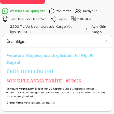
Whatsapp ile Sipariş Ver
Yorum Yaz
Tavsiye Et
Karşılaştır
Fiyatı Düşünce Haber Ver
Paylaş
2200 TL Ve Üzeri Ücretsiz Kargo Altı
Aynı Gün
İçin 99,90 TL
Kargo
Ürün Bilgisi
Venatura Magnezyum Bisglisinat 160 Mg 30
Kapsül
ÜRÜN ÖZELLİKLERİ
SON KULLANMA TARİHİ : 05/2026
Venatura Magnezyum Bisglisinat 30 Kapsül
Günde 1 kapsül alınması
önerilir.Tavsiye edilen günlük alım dozunu aşmayın. 11 yaş ve üzeri bireylerin
kullanımına yöneliktir.
Üretici Firma:
Vefa İlaç San. Ve Tic. A.ş