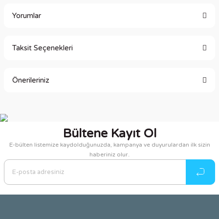
Yorumlar
Taksit Seçenekleri
Bu ürüne ilk yorumu siz yapın!
Önerileriniz
Yorum Yaz
Bu ürünün fiyat bilgisi, resim, ürün açıklamalarında ve diğer
konularda yetersiz gördüğünüz noktaları öneri formunu
kullanarak tarafımıza iletebilirsiniz.
Bültene Kayıt Ol
Görüş ve önerileriniz için teşekkür ederiz.
E-bülten listemize kaydolduğunuzda, kampanya ve duyurulardan ilk sizin
haberiniz olur.
Ürün resmi kalitesiz, bozuk veya görüntülenemiyor.
Ürün açıklamasında eksik bilgiler bulunuyor.
Ürün bilgilerinde hatalar bulunuyor.
Ürün fiyatı diğer sitelerden daha pahalı.
Bu ürüne benzer farklı alternatifler olmalı.