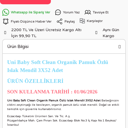
Whatsapp ile Sipariş Ver
Yorum Yaz
Tavsiye Et
Karşılaştır
Fiyatı Düşünce Haber Ver
Paylaş
2200 TL Ve Üzeri Ücretsiz Kargo Altı
Aynı Gün
İçin 99,90 TL
Kargo
Ürün Bilgisi
Uni Baby Soft Clean Organik Pamuk Özlü
Islak Mendil 3X52 Adet
ÜRÜN ÖZELLİKLER
İ
SON KULLANMA TARİHİ : 01/06/2026
Uni Baby Soft Clean Organik Pamuk Özlü Islak Mendil 3X52 Adet
Bebeğinizin
cildini zeytinyağı ile besleyen, organik pamuk özlü ıslak mendil. Doğal ve etkili
temizlik için güvenle kullanabilirsiniz.
Eczacıbaşı Tüketim Ürünleri San. Ve Tic. A.ş.
Rüzgarlıbahçe Mah. Çam Pınarı Sok. Eczacıbaşı Blok No:3 İç Kapı No:1 Beykoz/
İstanbul