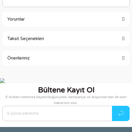
Yorumlar
Taksit Seçenekleri
Bu ürüne ilk yorumu siz yapın!
Önerileriniz
Yorum Yaz
Bu ürünün fiyat bilgisi, resim, ürün açıklamalarında ve diğer
konularda yetersiz gördüğünüz noktaları öneri formunu
kullanarak tarafımıza iletebilirsiniz.
Bültene Kayıt Ol
Görüş ve önerileriniz için teşekkür ederiz.
E-bülten listemize kaydolduğunuzda, kampanya ve duyurulardan ilk sizin
haberiniz olur.
Ürün resmi kalitesiz, bozuk veya görüntülenemiyor.
Ürün açıklamasında eksik bilgiler bulunuyor.
Ürün bilgilerinde hatalar bulunuyor.
Ürün fiyatı diğer sitelerden daha pahalı.