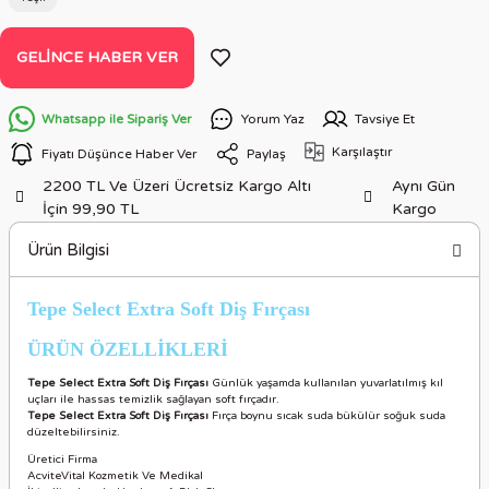
GELINCE HABER VER
Whatsapp ile Sipariş Ver
Yorum Yaz
Tavsiye Et
Karşılaştır
Fiyatı Düşünce Haber Ver
Paylaş
2200 TL Ve Üzeri Ücretsiz Kargo Altı
Aynı Gün
İçin 99,90 TL
Kargo
Ürün Bilgisi
Tepe Select Extra Soft Diş Fırçası
ÜRÜN ÖZELLİKLERİ
Tepe Select Extra Soft Diş Fırçası
Günlük yaşamda kullanılan yuvarlatılmış kıl
uçları ile hassas temizlik sağlayan soft fırçadır.
Tepe Select Extra Soft Diş Fırçası
Fırça boynu sıcak suda bükülür soğuk suda
düzeltebilirsiniz.
Üretici Firma
AcviteVital Kozmetik Ve Medikal