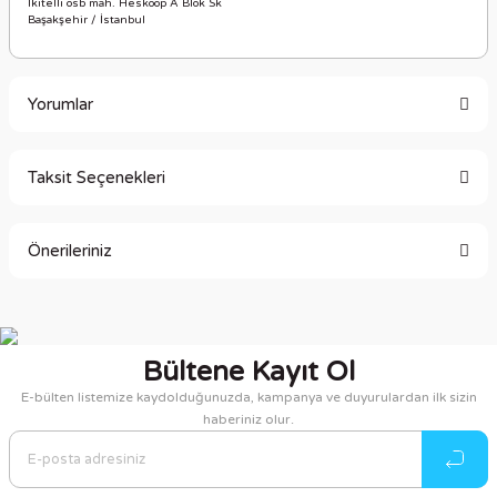
İkitelli osb mah. Heskoop A Blok Sk
Başakşehir / İstanbul
Yorumlar
Taksit Seçenekleri
Bu ürüne ilk yorumu siz yapın!
Önerileriniz
Yorum Yaz
Bu ürünün fiyat bilgisi, resim, ürün açıklamalarında ve diğer
konularda yetersiz gördüğünüz noktaları öneri formunu
kullanarak tarafımıza iletebilirsiniz.
Bültene Kayıt Ol
Görüş ve önerileriniz için teşekkür ederiz.
E-bülten listemize kaydolduğunuzda, kampanya ve duyurulardan ilk sizin
haberiniz olur.
Ürün resmi kalitesiz, bozuk veya görüntülenemiyor.
Ürün açıklamasında eksik bilgiler bulunuyor.
Ürün bilgilerinde hatalar bulunuyor.