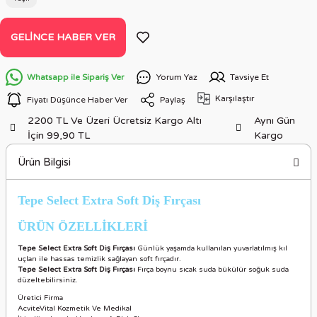
GELINCE HABER VER
Whatsapp ile Sipariş Ver
Yorum Yaz
Tavsiye Et
Karşılaştır
Fiyatı Düşünce Haber Ver
Paylaş
2200 TL Ve Üzeri Ücretsiz Kargo Altı
Aynı Gün
İçin 99,90 TL
Kargo
Ürün Bilgisi
Tepe Select Extra Soft Diş Fırçası
ÜRÜN ÖZELLİKLERİ
Tepe Select Extra Soft Diş Fırçası
Günlük yaşamda kullanılan yuvarlatılmış kıl
uçları ile hassas temizlik sağlayan soft fırçadır.
Tepe Select Extra Soft Diş Fırçası
Fırça boynu sıcak suda bükülür soğuk suda
düzeltebilirsiniz.
Üretici Firma
AcviteVital Kozmetik Ve Medikal