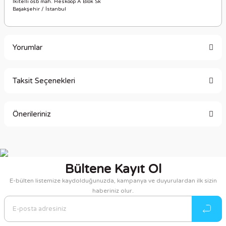
İkitelli osb mah. Heskoop A Blok Sk
Başakşehir / İstanbul
Yorumlar
Taksit Seçenekleri
Bu ürüne ilk yorumu siz yapın!
Önerileriniz
Yorum Yaz
Bu ürünün fiyat bilgisi, resim, ürün açıklamalarında ve diğer
konularda yetersiz gördüğünüz noktaları öneri formunu
kullanarak tarafımıza iletebilirsiniz.
Bültene Kayıt Ol
Görüş ve önerileriniz için teşekkür ederiz.
E-bülten listemize kaydolduğunuzda, kampanya ve duyurulardan ilk sizin
haberiniz olur.
Ürün resmi kalitesiz, bozuk veya görüntülenemiyor.
Ürün açıklamasında eksik bilgiler bulunuyor.
Ürün bilgilerinde hatalar bulunuyor.