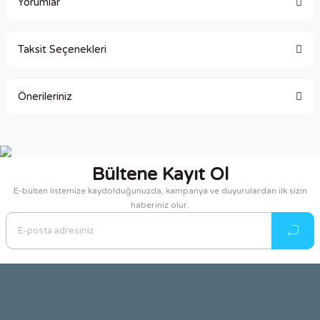
Yorumlar
Taksit Seçenekleri
Bu ürüne ilk yorumu siz yapın!
Önerileriniz
Yorum Yaz
Bu ürünün fiyat bilgisi, resim, ürün açıklamalarında ve diğer
konularda yetersiz gördüğünüz noktaları öneri formunu
kullanarak tarafımıza iletebilirsiniz.
Bültene Kayıt Ol
Görüş ve önerileriniz için teşekkür ederiz.
E-bülten listemize kaydolduğunuzda, kampanya ve duyurulardan ilk sizin
haberiniz olur.
Ürün resmi kalitesiz, bozuk veya görüntülenemiyor.
Ürün açıklamasında eksik bilgiler bulunuyor.
Ürün bilgilerinde hatalar bulunuyor.
Ürün fiyatı diğer sitelerden daha pahalı.
Bu ürüne benzer farklı alternatifler olmalı.