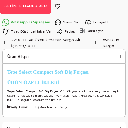
GELINCE HABER VER
Whatsapp ile Sipariş Ver
Yorum Yaz
Tavsiye Et
Karşılaştır
Fiyatı Düşünce Haber Ver
Paylaş
2200 TL Ve Üzeri Ücretsiz Kargo Altı
Aynı Gün
İçin 99,90 TL
Kargo
Ürün Bilgisi
Tepe Select Compact Soft Diş Fırçası
ÜRÜN ÖZELLİKLERİ
Tepe Select Compact Soft Diş Fırçası
Günlük yaşamda kullanılan yuvarlatılmış kıl
uçları ile hassas temizlik sağlayan yumuşak fırçadır.Fırça boynu sıcak suda
bükülür, soğuk suda düzeltebilirsiniz.
İthalatçı Firma:
Elin Diş Ürünleri Tic. Ltd. Şti.