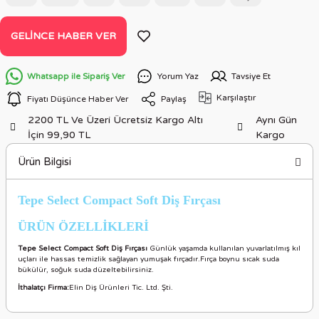
GELINCE HABER VER
Whatsapp ile Sipariş Ver
Yorum Yaz
Tavsiye Et
Karşılaştır
Fiyatı Düşünce Haber Ver
Paylaş
2200 TL Ve Üzeri Ücretsiz Kargo Altı
Aynı Gün
İçin 99,90 TL
Kargo
Ürün Bilgisi
Tepe Select Compact Soft Diş Fırçası
ÜRÜN ÖZELLİKLERİ
Tepe Select Compact Soft Diş Fırçası
Günlük yaşamda kullanılan yuvarlatılmış kıl
uçları ile hassas temizlik sağlayan yumuşak fırçadır.Fırça boynu sıcak suda
bükülür, soğuk suda düzeltebilirsiniz.
İthalatçı Firma:
Elin Diş Ürünleri Tic. Ltd. Şti.