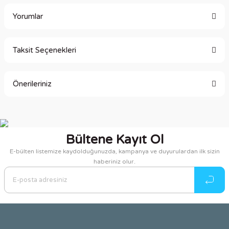
Yorumlar
Taksit Seçenekleri
Bu ürüne ilk yorumu siz yapın!
Önerileriniz
Yorum Yaz
Bu ürünün fiyat bilgisi, resim, ürün açıklamalarında ve diğer
konularda yetersiz gördüğünüz noktaları öneri formunu
kullanarak tarafımıza iletebilirsiniz.
Bültene Kayıt Ol
Görüş ve önerileriniz için teşekkür ederiz.
E-bülten listemize kaydolduğunuzda, kampanya ve duyurulardan ilk sizin
haberiniz olur.
Ürün resmi kalitesiz, bozuk veya görüntülenemiyor.
Ürün açıklamasında eksik bilgiler bulunuyor.
Ürün bilgilerinde hatalar bulunuyor.
Ürün fiyatı diğer sitelerden daha pahalı.
Bu ürüne benzer farklı alternatifler olmalı.