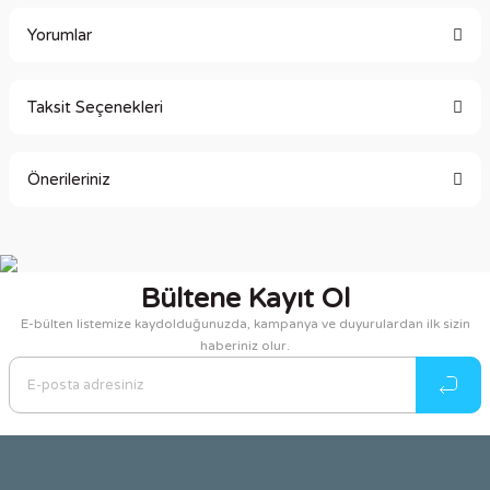
Yorumlar
Taksit Seçenekleri
Bu ürüne ilk yorumu siz yapın!
Önerileriniz
Yorum Yaz
Bu ürünün fiyat bilgisi, resim, ürün açıklamalarında ve diğer
konularda yetersiz gördüğünüz noktaları öneri formunu
kullanarak tarafımıza iletebilirsiniz.
Bültene Kayıt Ol
Görüş ve önerileriniz için teşekkür ederiz.
E-bülten listemize kaydolduğunuzda, kampanya ve duyurulardan ilk sizin
haberiniz olur.
Ürün resmi kalitesiz, bozuk veya görüntülenemiyor.
Ürün açıklamasında eksik bilgiler bulunuyor.
Ürün bilgilerinde hatalar bulunuyor.
Ürün fiyatı diğer sitelerden daha pahalı.
Bu ürüne benzer farklı alternatifler olmalı.