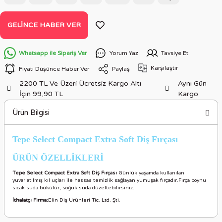
GELINCE HABER VER
Whatsapp ile Sipariş Ver
Yorum Yaz
Tavsiye Et
Karşılaştır
Fiyatı Düşünce Haber Ver
Paylaş
2200 TL Ve Üzeri Ücretsiz Kargo Altı
Aynı Gün
İçin 99,90 TL
Kargo
Ürün Bilgisi
Tepe Select Compact Extra Soft Diş Fırçası
ÜRÜN ÖZELLİKLERİ
Tepe Select Compact Extra Soft Diş Fırçası
Günlük yaşamda kullanılan
yuvarlatılmış kıl uçları ile hassas temizlik sağlayan yumuşak fırçadır.Fırça boynu
sıcak suda bükülür, soğuk suda düzeltebilirsiniz.
İthalatçı Firma:
Elin Diş Ürünleri Tic. Ltd. Şti.