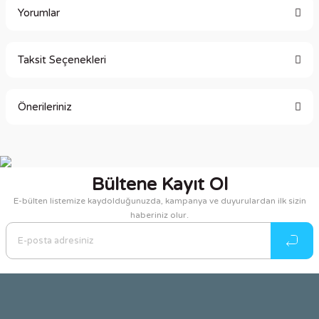
Yorumlar
Taksit Seçenekleri
Bu ürüne ilk yorumu siz yapın!
Önerileriniz
Yorum Yaz
Bu ürünün fiyat bilgisi, resim, ürün açıklamalarında ve diğer
konularda yetersiz gördüğünüz noktaları öneri formunu
kullanarak tarafımıza iletebilirsiniz.
Bültene Kayıt Ol
Görüş ve önerileriniz için teşekkür ederiz.
E-bülten listemize kaydolduğunuzda, kampanya ve duyurulardan ilk sizin
haberiniz olur.
Ürün resmi kalitesiz, bozuk veya görüntülenemiyor.
Ürün açıklamasında eksik bilgiler bulunuyor.
Ürün bilgilerinde hatalar bulunuyor.
Ürün fiyatı diğer sitelerden daha pahalı.
Bu ürüne benzer farklı alternatifler olmalı.