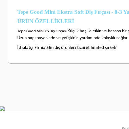
Tepe Good Mini Ekstra Soft Diş Fırçası - 0-3 Y
ÜRÜN ÖZELLİKLER
İ
Küçük baş ile etkin ve hassas bir ş
Tepe Good Mini XS Diş Fırçası
Uzun sapı sayesinde ve yetişkinin yardımında kolaylık sağlar.
İthalatçı Firma:
Elin diş ürünleri ticaret limited şirketi
Bu ürünün fiyat bilgisi, resim, ürün açıklamalarında ve diğer ko
Görüş ve önerileriniz için teşekkür ederiz.
Ürün resmi kalitesiz, bozuk veya görüntülenemiyor.
Ürün açıklamasında eksik bilgiler bulunuyor.
Ürün bilgilerinde hatalar bulunuyor.
Ürün fiyatı diğer sitelerden daha pahalı.
Bu ürüne benzer farklı alternatifler olmalı.
E-bü