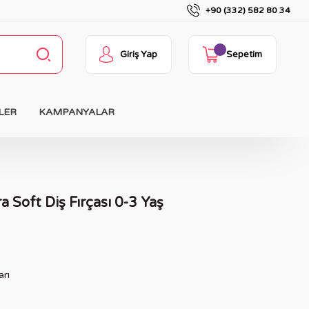
+90 (332) 582 80 34
Giriş Yap
Sepetim
LER
KAMPANYALAR
 Soft Diş Fırçası 0-3 Yaş
arı