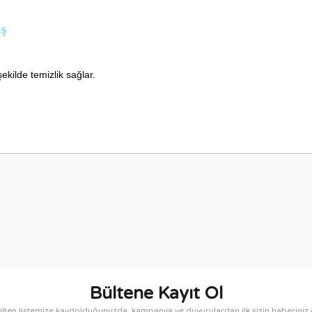
aş
ekilde temizlik sağlar.
nularda yetersiz gördüğünüz noktaları öneri formunu kullanarak tarafımıza i
Bu ürüne ilk yorumu siz yapın!
Yorum Yaz
Bültene Kayıt Ol
lten listemize kaydolduğunuzda, kampanya ve duyurulardan ilk sizin haberiniz 