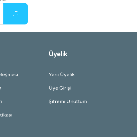
Üyelik
zleşmesi
Yeni Üyelik
k
Üye Girişi
ri
Şifremi Unuttum
itikası