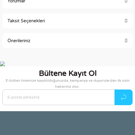
Yorumlar
Taksit Seçenekleri
Bu ürüne ilk yorumu siz yapın!
Önerileriniz
Yorum Yaz
Bu ürünün fiyat bilgisi, resim, ürün açıklamalarında ve diğer
konularda yetersiz gördüğünüz noktaları öneri formunu
kullanarak tarafımıza iletebilirsiniz.
Bültene Kayıt Ol
Görüş ve önerileriniz için teşekkür ederiz.
E-bülten listemize kaydolduğunuzda, kampanya ve duyurulardan ilk sizin
haberiniz olur.
Ürün resmi kalitesiz, bozuk veya görüntülenemiyor.
Ürün açıklamasında eksik bilgiler bulunuyor.
Ürün bilgilerinde hatalar bulunuyor.
Ürün fiyatı diğer sitelerden daha pahalı.
Bu ürüne benzer farklı alternatifler olmalı.