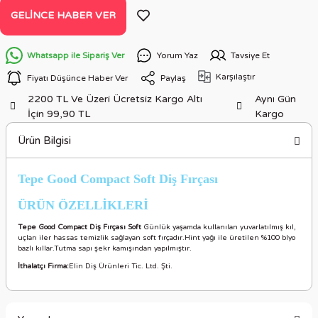
GELINCE HABER VER
Whatsapp ile Sipariş Ver
Yorum Yaz
Tavsiye Et
Karşılaştır
Fiyatı Düşünce Haber Ver
Paylaş
2200 TL Ve Üzeri Ücretsiz Kargo Altı
Aynı Gün
İçin 99,90 TL
Kargo
Ürün Bilgisi
Tepe Good Compact Soft Diş Fırçası
ÜRÜN ÖZELLİKLERİ
Tepe Good Compact Diş Fırçası Soft
Günlük yaşamda kullanılan yuvarlatılmış kıl,
uçları iler hassas temizlik sağlayan soft fırçadır.Hint yağı ile üretilen %100 blyo
bazlı kıllar.Tutma sapı şekr kamışından yapılmıştır.
İthalatçı Firma:
Elin Diş Ürünleri Tic. Ltd. Şti.